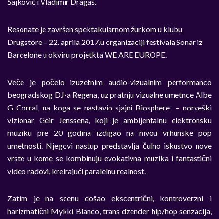
Šajković i Vladimir Dragaš.
Resonate je završen spektakularnom žurkom u klubu
Drugstore – 22. aprila 2017.u organizaciji festivala Sonar iz
Barcelone u okviru projetkta WE ARE EUROPE.
Veče je počelo izuzetnim audio-vizualnim performanco
beogradskog DJ-a Regena, uz pratnju vizualne umetnce Albe
G Corral, na koga se nastavio sjajni Biosphere – norveški
vizionar Geir Jenssena, koji je ambijentalnu elektronsku
muziku pre 20 godina izdigao na nivou vrhunske pop
umetnosti. Njegovi nastup predstavlja čulno iskustvo nove
vrste u kome se kombinuju evokativna muzika i fantastični
video radovi, kreirajući paralelnu realnost.
Zatim je na scenu došao ekscentrični, kontroverzni i
harizmatični Mykki Blanco, trans dzender hip/hop senzacija,