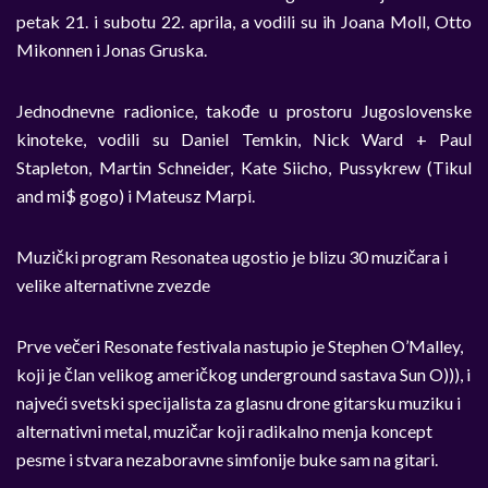
petak 21. i subotu 22. aprila, a vodili su ih Joana Moll, Otto
Mikonnen i Jonas Gruska.
Jednodnevne radionice, takođe u prostoru Jugoslovenske
kinoteke, vodili su Daniel Temkin, Nick Ward + Paul
Stapleton, Martin Schneider, Kate Siicho, Pussykrew (Tikul
and mi$ gogo) i Mateusz Marpi.
Muzički program Resonatea ugostio je blizu 30 muzičara i
velike alternativne zvezde
Prve večeri Resonate festivala nastupio je Stephen O’Malley,
koji je član velikog američkog underground sastava Sun O))), i
najveći svetski specijalista za glasnu drone gitarsku muziku i
alternativni metal, muzičar koji radikalno menja koncept
pesme i stvara nezaboravne simfonije buke sam na gitari.