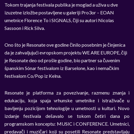
Tokom trajanja festivala publika je moglad a uživa u dve
izuzetne izložbe postavljene u galeriji Pro3or – EOAN
umetnice Florence To i SIGNALS, čiji su autori Nicolas
Sassoon i Rick Silva.
Ono što je Resonate ove godine činilo posebnim je činjenica
da je zahvaljujući evropskom projektu WE ARE EUROPE, čiji
je Resonate deo od prošle godine, bio partner sa čuvenim
španskim Sónar festivalom iz Barselone, kao i nemačkim
festivalom Co/Pop iz Kelna.
Resonate je platforma za povezivanje, razmenu znanja i
edukaciju, koja spaja vrhunske umetnike i istraživače u
bavljenju pozicijom tehnologije u umetnosti u kulturi. Novo
izdanje festivala dešavalo se tokom četiri dana po
programskom konceptu: MUSIC i CONFERENCE. Umetnici,
predavači i muzičari koji su posetili Resonate predstavljaju