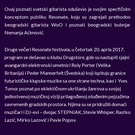
Ovaj poznati svetski gitarista oduševio je svojim specfičnim
konceptom publiku Resonate, koju su zagrejali prethodno
beogradski gitarista WoO i poznati beogradski bubnjar
Nemanja Aćimović.
Druge večeri Resonate festivala, u četvrtak 20. aprla 2017,
program se dešavao u klubu Drugstore, gde su nastupili sjajni
avangardni elektronski umetnici Roly Porter (Velika
Britanija) i Peder Mannerfelt (Švedska) koji ispituju granice
futurističke klupske muzike sa one strane techna, kao i Yves
Tumor poznat po eklektičnom ukrštanju žanrova u svojoj
jedinstvenoj muzičkoj viziji prilagođenoj otuđenim pejzažima
savremenih gradskih prostora. Njima su se pridružili domaći
muzičari i DJ-evi – dvojac STEPNIAK, Stevie Whisper, Rastko
Lazić, Mirko Lazović i Pavle Popov.