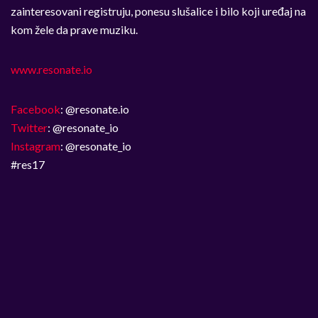
zainteresovani registruju, ponesu slušalice i bilo koji uređaj na
kom žele da prave muziku.
www.resonate.io
Facebook
: @resonate.io
Twitter
: @resonate_io ‬
Instagram
: @resonate_io
#res17