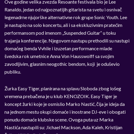
Ove godine velika zvezda Resoante festivala bio je Lee
Ranaldo, jedan od najpoznatijih gitarista na svetu i osnivač
legenadrne njujorške alternativne rok grupe Sonic Youth. Lee
je nastupio na solo koncertu, ali i sa ekskluzivnim pratećim
performansom pod imenom „Suspended Guitar“ u toku
trajanja konferencije. Njegovom nastupu prethodili su nastupi
domaćeg benda Vvhile i izuzetan performance mlade
švedska rok umetnice Anna Von Hausswolff sa svojim
zavodljivim, glasnim neogothic bendom, koji je oduševio
publiku.
Žurka Easy Tiger, planirana na splavu Sloboda zbog lošeg
vremena prebačena je u klub KENOZOIK. Easy Tiger je
koncept žurki koje je osmislio Marko Nastić, čija je ideja da
na jednom mestu okupi domaće i inostrane DJ-eve i obogati
ponudu domaće klubske scene. Ovoga puta uz Marka
Nastića nastupili su: Jichael Mackson, Ada Kaleh, Kristijan