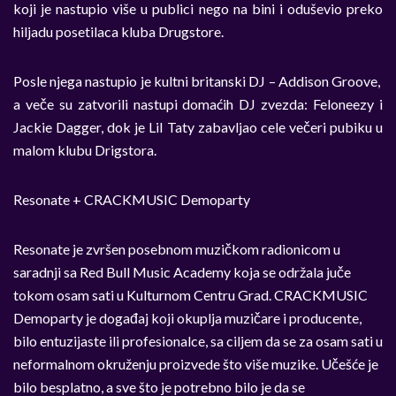
koji je nastupio više u publici nego na bini i oduševio preko
hiljadu posetilaca kluba Drugstore.
Posle njega nastupio je kultni britanski DJ – Addison Groove,
a veče su zatvorili nastupi domaćih DJ zvezda: Feloneezy i
Jackie Dagger, dok je Lil Taty zabavljao cele večeri pubiku u
malom klubu Drigstora.
Resonate + CRACKMUSIC Demoparty
Resonate je zvršen posebnom muzičkom radionicom u
saradnji sa Red Bull Music Academy koja se održala juče
tokom osam sati u Kulturnom Centru Grad. CRACKMUSIC
Demoparty je događaj koji okuplja muzičare i producente,
bilo entuzijaste ili profesionalce, sa ciljem da se za osam sati u
neformalnom okruženju proizvede što više muzike. Učešće je
bilo besplatno, a sve što je potrebno bilo je da se