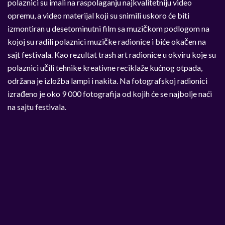
polaznici su imali na raspolaganju najkvalitetniju video
opremu, a video materijal koji su snimili uskoro će biti
izmontiran u desetominutni film sa muzičkom podlogom na
kojoj su radili polaznici muzičke radionice i biće okačen na
sajt festivala. Kao rezultat trash art radionice u okviru koje su
polaznici učili tehnike kreativne reciklaže kućnog otpada,
održana je izložba lampi i nakita. Na fotografskoj radionici
izrađeno je oko 9 000 fotografija od kojih će se najbolje naći
na sajtu festivala.