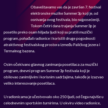
Obaveštavamo vas da je završen 7. festival
elektronske muzike Summer3p koji je, od
osnivanja ovog festivala, bio najposećeniji.
Tokom četiri dana trajanja Summer3p je
posetilo preko osam hiljada ljudi koji su pratili muzički
program, pohađali radionice i koristili druge pogodnosti
atraktivnog festivalskog prostora između Palićkog jezera i
Termalnog bazena.
Osim očekivano glavnog zanimanja posetilaca za muzički
program, dnevni program Summer3p festivala koji je
obilovao zanimljivim i korisnim sadržajima, takođe je izazvao
veliko interesovanje posetilaca.
U radionicama je učestvovalo oko 250 ljudi, od čega najviše u
celodnevnim sportskim turnirima. U okviru video radionice,