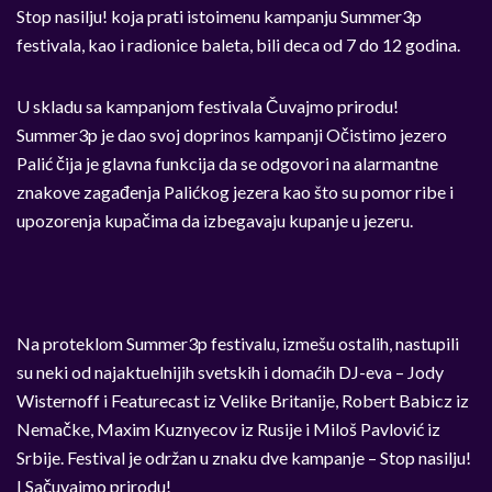
Stop nasilju! koja prati istoimenu kampanju Summer3p
festivala, kao i radionice baleta, bili deca od 7 do 12 godina.
U skladu sa kampanjom festivala Čuvajmo prirodu!
Summer3p je dao svoj doprinos kampanji Očistimo jezero
Palić čija je glavna funkcija da se odgovori na alarmantne
znakove zagađenja Palićkog jezera kao što su pomor ribe i
upozorenja kupačima da izbegavaju kupanje u jezeru.
Na proteklom Summer3p festivalu, izmešu ostalih, nastupili
su neki od najaktuelnijih svetskih i domaćih DJ-eva – Jody
Wisternoff i Featurecast iz Velike Britanije, Robert Babicz iz
Nemačke, Maxim Kuznyecov iz Rusije i Miloš Pavlović iz
Srbije. Festival je održan u znaku dve kampanje – Stop nasilju!
I Sačuvajmo prirodu!