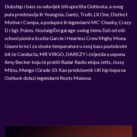
Dubstep i bass su oduvijek bili uporišta Outlooka, a ovog
puta predstavlja ih Youngsta, Gantz, Truth, LX One, Distinct
Motive i Compa, a podupire ih legendarni MC’ Chunky, Crazy
D i Sgt. Pokes. Nostalgični garage-swing ćemo čuti od old-
school pionira Scotta Garcie i Hearless Crew Mighy Moea.
Glavni krivci za visoke temperature u ovoj bass pustolovini
bit će Conducta, MR VIRGO, DARKZY i zvijezda u usponu
Amy Becker koju će pratiti Radar Radio ekipa Jetts, Jossy
Mitsu, Mungo i Grade 10. Kao predstavnik UK hip hopa na
Outlook dolazi legendarni Roots Manuva.