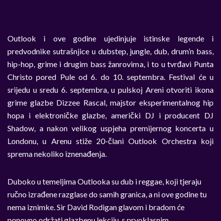
Outlook i ove godine ujedinjuje istinske legende i
predvodnike sutrašnjice u dubstep, jungle, dub, drum’n bass,
hip-hop, grime i drugim bass žanrovima, i to u tvrđavi Punta
Christo pored Pule od 6. do 10. septembra. Festival će u
srijedu u sredu 6. septembra, u pulskoj Areni otvoriti ikona
grime glazbe Dizzee Rascal, majstor eksperimentalnog hip
hopa i elektroničke glazbe, američki DJ i producent DJ
Shadow, a nakon velikog uspjeha premijernog koncerta u
Londonu, u Arenu stiže 20-člani Outlook Orchestra koji
sprema nekoliko iznenađenja.
Duboko u temeljima Outlooka su dub i reggae, koji tjeraju
ručno izrađene razglase do samih granica, a ni ove godine tu
nema iznimke. Sir David Rodigan glavom i bradom će
ponovno održati glazbenu lekciju, s prvoklasnim