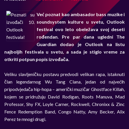
Već poznat kao ambasador bass muzike i
soundsystem kulture u svetu, Outlook
festival ovo leto obeležava svoj deseti
rođendan. Pre par dana ugledni The
Guardian dodao je Outlook na listu
najboljih festivala u svetu, a sada je stiglo vreme za
otkriti potpun popis izvođača.
Veliku slavljeničku postavu predvodi velikan rapa, istaknuti
član legendarnog Wu Tang Clana, jedan od najvećih
pripodvjedača hip-hopa – američki muzičar Ghostface Killah,
kojem se pridružuju David Rodigan, Roots Manuva, Mad
Professor, Shy FX, Loyle Carner, Rockwell, Chronixx & Zinc
Fence Redemption Band, Congo Natty, Amy Becker, Alix
Perez te mnogi drugi.