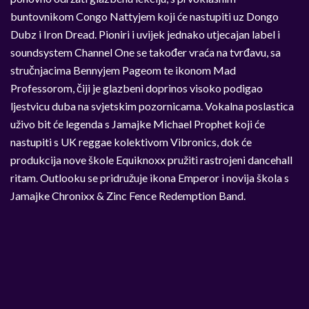
buntovnikom Congo Nattyjem koji će nastupiti uz Dongo
Dubz i Iron Dread. Pioniri i uvijek jednako utjecajan label i
soundsystem Channel One se također vraća na tvrđavu, sa
stručnjacima Bennyjem Pageom te ikonom Mad
Professorom, čiji je glazbeni doprinos visoko podigao
ljestvicu duba na svjetskim pozornicama. Vokalna poslastica
uživo bit će legenda s Jamajke Michael Prophet koji će
nastupiti s UK reggae kolektivom Vibronics, dok će
produkcija nove škole Equiknoxx pružiti rastrojeni dancehall
ritam. Outlooku se pridružuje ikona Emperor i novija škola s
Jamajke Chronixx & Zinc Fence Redemption Band.