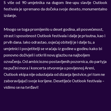
S više od 90 umjetnika na dugom line-upu slavlje Outlook
festivala je spremano da dočeka svoje deseto, monumentalno
izdanje.
Mnogo se toga promijenilo u deset godina, ali posvećenost,
strast i sposobnost Outlook festivala i dalje je prisutna, kao i
prvih dana. Iako odrastao, osjećaj obitelji je i dalje tu, a
umjetnici i posjetitelji se vraćaju iz godine u godinu kako bi
ponovno doživjeli i otkrili novu glazbu na najboljem
ozvučenju. Od ambiciozno postavljenih pozornica, do partyja
na pučini mora i koncerta otvorenja u povijesnoj Areni,
Outlook ekipa nije odustajala od dizanja ljestvice, pri tom ne
zaboravljajući svoje korijene. Desetljeće Outlook festivala –
vidimo se na tvrđavi!