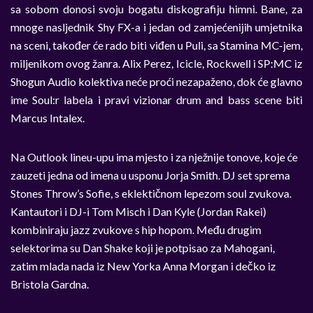
sa sobom donosi svoju bogatu diskografiju himni. Bane, za
mnoge nasljednik Shy FX-a i jedan od zamjećenijih umjetnika
na sceni, također će rado biti viđen u Puli, sa Stamina MC-jem,
miljenikom ovog žanra. Alix Perez, Icicle, Rockwell i SP:MC iz
Shogun Audio kolektiva neće proći nezapaženo, dok će glavno
ime Soul:r labela i pravi vizionar drum and bass scene biti
Marcus Intalex.
Na Outlook lineu-upu ima mjesto i za nježnije tonove, koje će
zauzeti jedna od imena u usponu Jorja Smith. DJ set sprema
Stones Throw’s Sofie, s eklektičnom lepezom soul zvukova.
Kantautori i DJ-i Tom Misch i Dan Kyle (Jordan Rakei)
kombiniraju jazz zvukove s hip hopom. Među drugim
selektorima su Dan Shake koji je potpisao za Mahogani,
zatim mlada nada iz New Yorka Anna Morgan i dečko iz
Bristola Gardna.