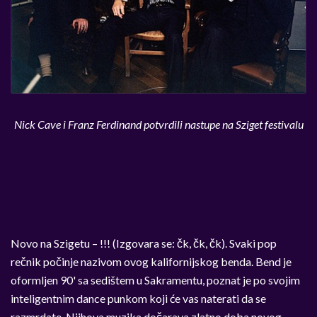
Nick Cave i Franz Ferdinand potvrdili nastupe na Sziget festivalu
Novo na Szigetu – !!! (Izgovara se: čk, čk, čk). Svaki pop
rečnik počinje nazivom ovog kalifornijskog benda. Bend je
oformljen 90' sa sedištem u Sakramentu, poznat je po svojim
inteligentnim dance punkom koji će vas naterati da se
razmrdate. Njihova muzika dočarava zlatno doba novog