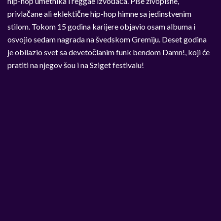
hip-hop umetnika i reggae izvođača. Piše živopisne,
privlačane ali eklektične hip-hop himne sa jedinstvenim
stilom. Tokom 15 godina karijere objavio osam albuma i
osvojio sedam nagrada na švedskom Gremiju. Deset godina
je obilazio svet sa devetočlanim funk bendom Damn!, koji će
pratiti na njegov šou i na Sziget festivalu!