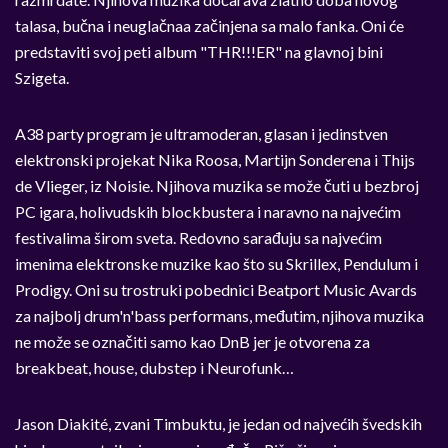
talasa, bučna i neuglačnaa začinjena sa malo fanka. Oni će
predstaviti svoj peti album "THR!!!ER" na glavnoj bini
Szigeta.
A38 party program je ultramoderan, glasan i jedinstven
elektronski projekat Nika Roosa, Martijn Sonderena i Thijs
de Vlieger, iz Noisie. Njihova muzika se može čuti u bezbroj
PC igara, holivudskih blockbustera i naravno na najvećim
festivalima širom sveta. Redovno sarađuju sa najvećim
imenima elektronske muzike kao što su Skrillex, Pendulum i
Prodigy. Oni su trostruki pobednici Beatport Music Avards
za najbolj drum'n'bass performans, međutim, njihova muzika
ne može se označiti samo kao DnB jer je otvorena za
breakbeat, house, dubstep i Neurofunk…
Jason Diakité, zvani Timbuktu, je jedan od najvećih švedskih