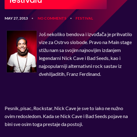
festivalu
MAY 27, 2013
NO COMMENTS
FESTIVAL
•
•
Još nekoliko bendova i izvođača je prihvatilo
vize za Ostrvo slobode. Pravo na Main stage
stižu nam sa svojim najnovijim izdanjem
legendarni Nick Cave i Bad Seeds, kao i
najpopularniji alternativni rock sastav iz
dvehiljaditih, Franz Ferdinand.
Pesnik, pisac, Rockstar, Nick Cave je sve to iako ne nužno
ovim redosledom. Kada se Nick Cave i Bad Seeds pojave na
bini sve osim toga prestaje da postoji.