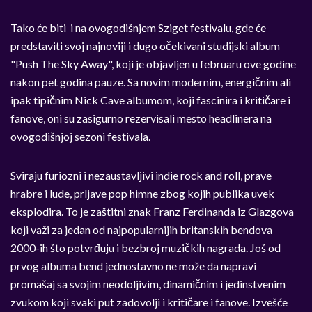
Tako će biti i na ovogodišnjem Sziget festivalu, gde će
predstaviti svoj najnoviji i dugo očekivani studijski album
"Push The Sky Away", koji je objavljen u februaru ove godine
nakon pet godina pauze. Sa novim modernim, energičnim ali
ipak tipičnim Nick Cave albumom, koji fascinira i kritičare i
fanove, oni su zasigurno rezervisali mesto headlinera na
ovogodišnjoj sezoni festivala.
Sviraju furiozni i nezaustavljivi indie rock and roll, prave
hrabre i lude, prljave pop himne zbog kojih publika uvek
eksplodira. To je zaštitni znak Franz Ferdinanda iz Glazgova
koji važi za jedan od najpopularnijih britanskih bendova
2000-ih što potvrđuju i bezbroj muzičkih nagrada. Još od
prvog albuma bend jednostavno ne može da napravi
promašaj sa svojim neodoljivim, dinamičnim i jedinstvenim
zvukom koji svaki put zadovolji i kritičare i fanove. Izvešće