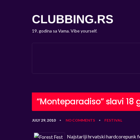
19. godina sa Vama. Vibe yourself.
“Monteparadiso” slavi 18 
JULY 29, 2010
NO COMMENTS
FESTIVAL
•
•
Najstariji hrvatski hardcorepunk f