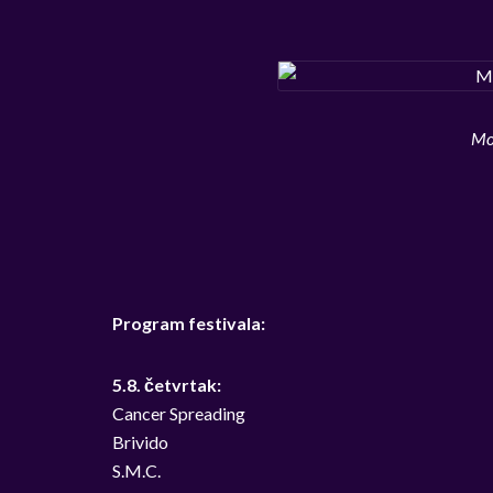
Mo
Program festivala:
5.8. četvrtak:
Cancer Spreading
Brivido
S.M.C.