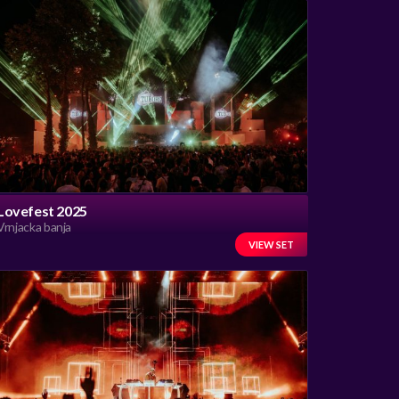
Lovefest 2025
Vrnjacka banja
VIEW SET