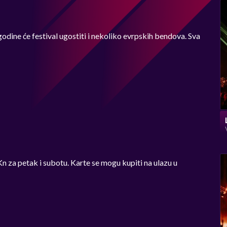
godine će festival ugostiti i nekoliko evrpskih bendova. Sva
n za petak i subotu. Karte se mogu kupiti na ulazu u