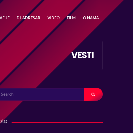
FIJE
DJ ADRESAR
VIDEO
FILM
O NAMA
VESTI
ARCH
R:
oto