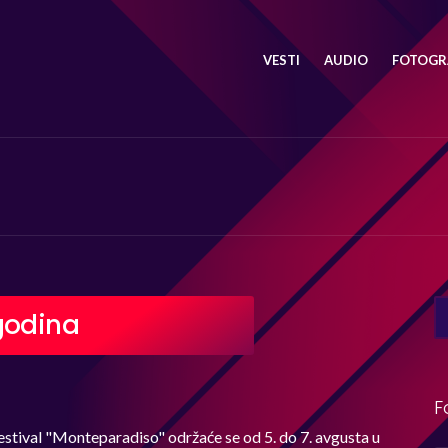
VESTI
AUDIO
FOTOGRA
SE
godina
FO
F
estival "Monteparadiso" održaće se od 5. do 7. avgusta u