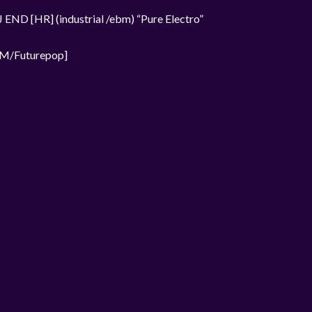
ND [HR] (industrial /ebm) “Pure Electro”
BM/Futurepop]