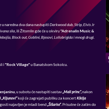
e u naredna dva dana nastupiti
Darkwood dub, Strip, Elvis Jr
ivana sila
, ili Žitomlin gde će u okviru
"Adrenalin Music &
bojša, Block out, Goblini, Bjesovi, Lollobrigida i mnogi drugi.
li i
"Rock Village"
u Banatskom Sokolcu.
renjaninu
, u subotu će nastupiti sastav
„Mali princ“,
nakon
i „Kljunovi“
koji će zagrejati publiku za koncert
Kikija
i gosti najavljen je mladi bend
„Šišarke“
. Prisutne će zatim do