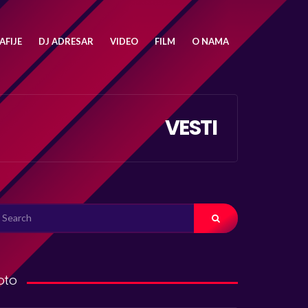
FIJE
DJ ADRESAR
VIDEO
FILM
O NAMA
VESTI
ARCH
R:
oto