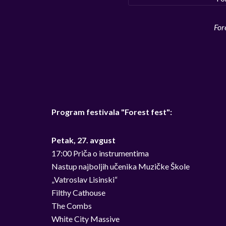
For
Program festivala "Forest fest":
Petak, 27. avgust
17:00 Priča o instrumentima
Nastup najboljih učenika Muzičke Škole
„Vatroslav Lisinski“
Filthy Cathouse
The Combs
White City Massive