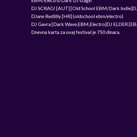
EBM/Electro/Dark DJ stage:
DJ SCRAG! [AUT] [Old School EBM/Dark Indie]DJ E
DJane Redlilly [HR] (oldschool ebm/electro)
DJ Gavra [Dark Wave,EBM,Electro]DJ ELDER [E
Dnevna karta za ovaj festival je 750 dinara.