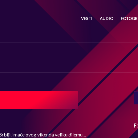
VESTI
AUDIO
FOTOGRA
SE
FO
F
 Srbiji, imaće ovog vikenda veliku dilemu…