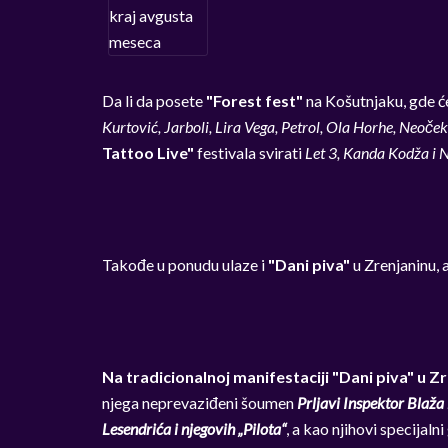
Da li da posete
"Forest fest"
na Košutnjaku, gde ć
Kurtović, Jarboli, Lira Vega, Petrol, Ola Horhe, Neoček
Tattoo Live"
festivala svirati
Let 3, Kanda Kodža i Ne
Takođe u ponudu ulaze i
"Dani piva"
u Zrenjaninu, a
Na tradicionalnoj manifestaciji "Dani piva" u Z
njega neprevaziđeni šoumen
Prljavi Inspektor Blaža 
Lesendrića i njegovih „Pilota“
, a kao njihovi specijaln