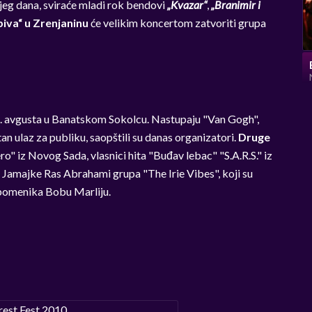
njeg dana, sviraće mladi rok bendovi
„Kvazar“
,
„Branimir i
iva“ u Zrenjaninu
će velikim koncertom zatvoriti grupa
28. avgusta u Banatskom Sokolcu. Nastupaju "Van Gogh",
tan ulaz za publiku, saopštili su danas organizatori.
Druge
" iz Novog Sada, vlasnici hita "Buđav lebac" "S.A.R.S." iz
a Jamajke Ras Abrahami grupa "The Irie Vibes", koji su
spomenika Bobu Marliju.