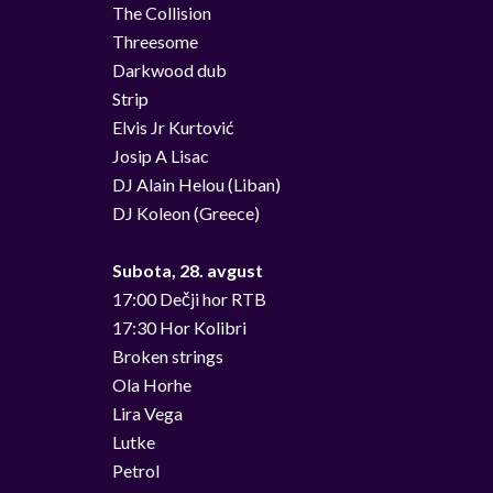
The Collision
Threesome
Darkwood dub
Strip
Elvis Jr Kurtović
Josip A Lisac
DJ Alain Helou (Liban)
DJ Koleon (Greece)
Subota, 28. avgust
17:00 Dečji hor RTB
17:30 Hor Kolibri
Broken strings
Ola Horhe
Lira Vega
Lutke
Petrol