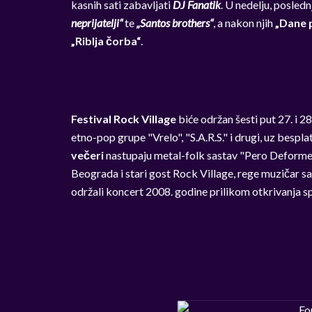
kasnih sati zabavljati
DJ Fanatik
. U nedelju, posled
neprijatelji“
te
„Santos brothers“
, a nakon njih
„Dane p
„Riblja čorba“
.
Festival Rock Village
biće održan šesti put 27. i 
etno-pop grupe "Vrelo", "S.A.R.S." i drugi, uz bespla
večeri
nastupaju metal-folk sastav "Pero Deformero
Beograda i stari gost Rock Village, rege muzičar s
održali koncert 2008. godine prilikom otkrivanja 