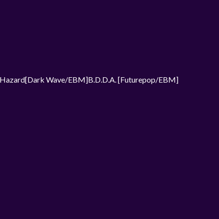
mHazard[Dark Wave/EBM]B.D.D.A. [Futurepop/EBM]