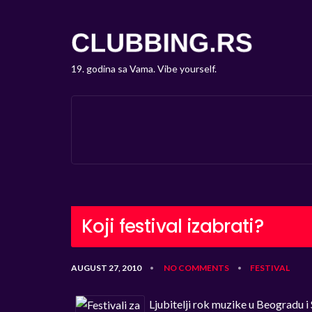
19. godina sa Vama. Vibe yourself.
Koji festival izabrati?
AUGUST 27, 2010
NO COMMENTS
FESTIVAL
•
•
Ljubitelji rok muzike u Beogradu i