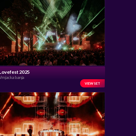
Lovefest 2025
Vrnjacka banja
VIEW SET