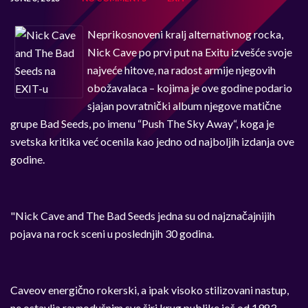
Neprikosnoveni kralj alternativnog rocka,
Nick Cave po prvi put na Exitu izvešće svoje
najveće hitove, na radost armije njegovih
obožavalaca – kojima je ove godine podario
sjajan povratnički album njegove matične
grupe Bad Seeds, po imenu “Push The Sky Away“, koga je
svetska kritika već ocenila kao jedno od najboljih izdanja ove
godine.
"Nick Cave and The Bad Seeds jedna su od najznačajnijih
pojava na rock sceni u poslednjih 30 godina.
Caveov energično rokerski, a ipak visoko stilizovani nastup,
ne ostavlja ravnodušnim sve širi krug publike još od 1983.