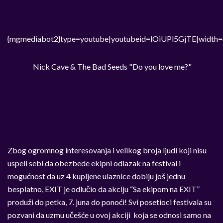
{mgmediabot2}type=youtube|youtubeid=lOiUPl5GjTE|width=
Nick Cave & The Bad Seeds "Do you love me?"
Zbog ogromnog interesovanja i velikog broja ljudi koji nisu
uspeli sebi da obezbede ekipni odlazak na festival i
mogućnost da uz 4 kupljene ulaznice dobiju još jednu
besplatno, EXIT je odlučio da akciju “Sa ekipom na EXIT”
produži do petka, 7. juna do ponoći! Svi posetioci festivala su
pozvani da uzmu učešće u ovoj akciji koja se odnosi samo na