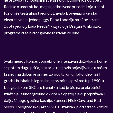
Radi se o umetničkoj magiji jedinstvene prirode koja u sebi
fuzioniše teatralnost jednog Davida Bowieja, rokersku
ekspresivnost jednog Iggy Popa i poeziju mračne strane
života jednog Loua Reeda." – izjavio je Dragan Ambrozić,
programski selektor glavne festivalske bine.
Svaki njegov koncert posebno je intenzivan doživljaj o kome
se potom dugo priča, a istorija njegovih pojavljivanja u našim
krajevima dobar je primer za ovu tvrdnju. Tako deo naših
gradskih lokalnih legendi njegov mitski prvi nastup 1990. u
beogradskom SKCu, u trenutku kad je bio na prekretnici
izlaženja iz underground okvira ka opštoj slavi, prepričava i
dalje. Mnogo godina kasnije, koncert Nick Cave and Bad
Seeds u beogradskoj Areni 2008. izabran je od strane kritike