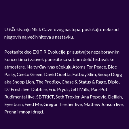
U iščekivanju Nick Cave-ovog nastupa, poslušajte neke od
njegovih najvećih hitova u nastavku.
Postanite deo EXIT R:Evolucije, prisustvujte nezaboravnim
koncertima i zauvek ponesite sa sobom delić festivalske
atmosfere. Na tvrđavi vas očekuju Atoms For Peace, Bloc
Party, CeeLo Green, David Guetta, Fatboy Slim, Snoop Dogg
aka Snoop Lion, The Prodigy, Chase & Status & Rage, Diplo,
DJ Fresh live, Dubfire, Eric Prydz, Jeff Mills, Pan-Pot,
Rudimental live, SBTRKT, Seth Troxler, Ana Popovic, Delilah,
Eyesburn, Feed Me, Gregor Tresher live, Mathew Jonson live,
Prong i mnogi drugi.