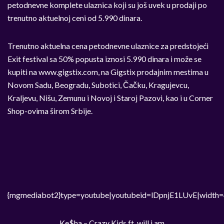
petodnevne komplete ulaznica koji su još uvek u prodaji po
trenutno aktuelnoj ceni od 5.990 dinara.
Trenutno aktuelna cena petodnevne ulaznice za predstojeći
Exit festival sa 50% popusta iznosi 5.990 dinara i može se
kupiti na www.gigstix.com, na Gigstix prodajnim mestima u
Novom Sadu, Beogradu, Subotici, Čačku, Kragujevcu,
Kraljevu, Nišu, Zemunu i Novoj i Staroj Pazovi, kao i u Corner
Shop-ovima širom Srbije.
{mgmediabot2}type=youtube|youtubeid=lDpnjE1LUvE|width=
Ke$ha – Crazy Kids ft. will.i.am