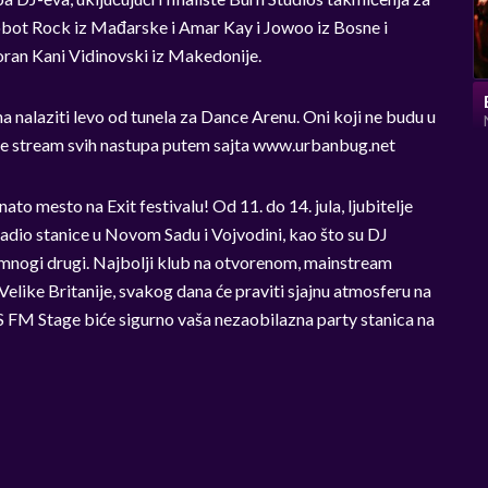
obot Rock iz Mađarske i Amar Kay i Jowoo iz Bosne i
oran Kani Vidinovski iz Makedonije.
na nalaziti levo od tunela za Dance Arenu. Oni koji ne budu u
ive stream svih nastupa putem sajta www.urbanbug.net
o mesto na Exit festivalu! Od 11. do 14. jula, ljubitelje
radio stanice u Novom Sadu i Vojvodini, kao što su DJ
mnogi drugi. Najbolji klub na otvorenom, mainstream
i Velike Britanije, svakog dana će praviti sjajnu atmosferu na
S FM Stage biće sigurno vaša nezaobilazna party stanica na