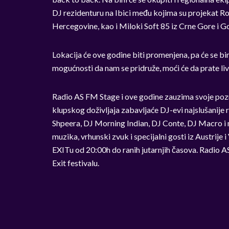
DJ rezidenturu na Ibici među kojima su projekat R
Hercegovine, kao i Miloki Soft 85 iz Crne Gore i G
Lokacija će ove godine biti promenjena, pa će se bi
mogućnosti da nam se pridruže, moći će da prate l
Radio AS FM Stage i ove godine zauzima svoje poznat
klupskog doživljaja zabavljaće DJ-evi najslušanije 
Shpeera, DJ Morning Indian, DJ Conte, DJ Macro i 
muzika, vrhunski zvuk i specijalni gosti iz Austrije 
EXITu od 20:00h do ranih jutarnjih časova. Radio A
Exit festivalu.