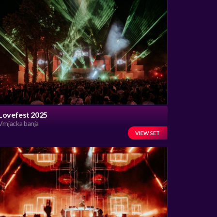
Lovefest 2025
Vrnjacka banja
VIEW SET