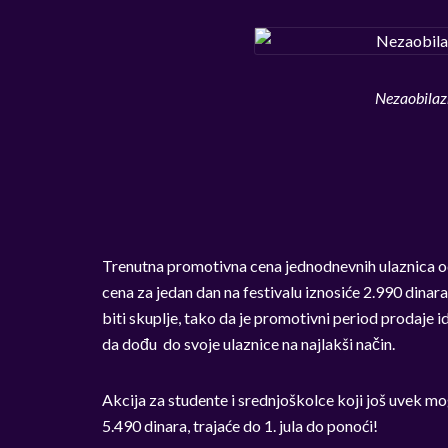
Nezaobilazn
Trenutna promotivna cena jednodnevnih ulaznica od 2.
cena za jedan dan na festivalu iznosiće 2.990 dinar
biti skuplje, tako da je promotivni period prodaje id
da dođu do svoje ulaznice na najlakši način.
Akcija za studente i srednjoškolce koji još uvek mo
5.490 dinara, trajaće do 1. jula do ponoći!