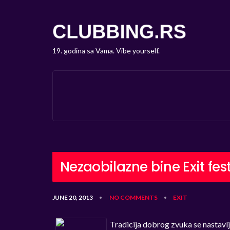
19. godina sa Vama. Vibe yourself.
Nezaobilazne bine Exit fes
JUNE 20, 2013
NO COMMENTS
EXIT
•
•
Tradicija dobrog zvuka se nastavl