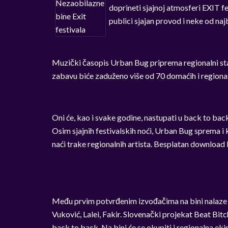
doprineti sjajnoj atmosferi EXIT 
publici sjajan provod i neke od najb
Muzički časopis Urban Bug priprema regionalni stag
zabavu biće zaduženo više od 70 domaćih i regiona
Oni će, kao i svake godine, nastupati u back to bac
Osim sjajnih festivalskih noći, Urban Bug sprema i ko
naći trake regionalnih artista. Besplatan downloa
Među prvim potvrđenim izvođačima na bini nalaze 
Vuković, Lalei, Fakir. Slovenački projekat Beat Bitc
back to back. Na bini će se okupiti i regionalna eki