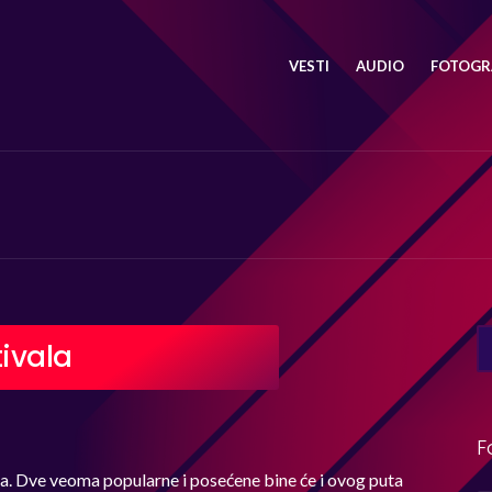
VESTI
AUDIO
FOTOGRA
SE
tivala
FO
F
ja. Dve veoma popularne i posećene bine će i ovog puta