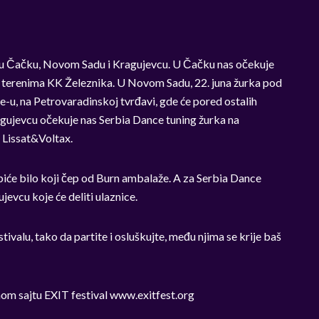
ke u Čačku, Novom Sadu i Kragujevcu. U Čačku nas očekuje
na terenima KK Železnika. U Novom Sadu, 22. juna žurka pod
u, na Petrovaradinskoj tvrđavi, gde će pored ostalih
ragujevcu očekuje nas Serbia Dance tuning žurka na
e Lissat&Voltax.
iće bilo koji čep od Burn ambalaže. A za Serbia Dance
vcu koje će deliti ulaznice.
tivalu, tako da partite i osluškujte, među njima se krije baš
om sajtu EXIT festival www.exitfest.org