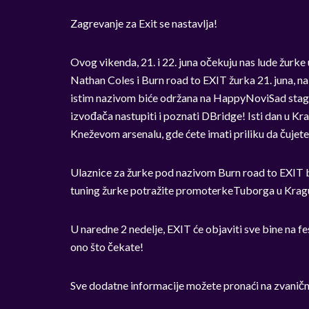
Zagrevanje za Exit se nastavlja!
Ovog vikenda, 21. i 22. juna očekuju nas lude žur
Nathan Coles i Burn road to EXIT žurka 21. juna, 
istim nazivom biće održana na HappyNoviSad stage-
izvođača nastupiti i poznati DBridge! Isti dan u K
Kneževom arsenalu, gde ćete imati priliku da čujet
Ulaznice za žurke pod nazivom Burn road to EXIT b
tuning žurke potražite promoterkeTuborga u Kraguje
U naredne 2 nedelje, EXIT će objaviti sve bine na fes
ono što čekate!
Sve dodatne informacije možete pronaći na zvaničn