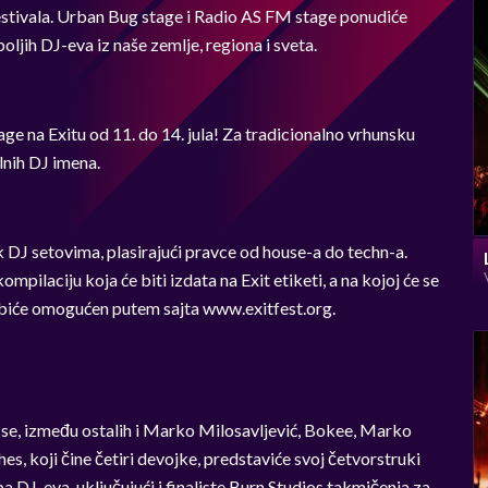
festivala. Urban Bug stage i Radio AS FM stage ponudiće
oljih DJ-eva iz naše zemlje, regiona i sveta.
e na Exitu od 11. do 14. jula! Za tradicionalno vrhunsku
lnih DJ imena.
k DJ setovima, plasirajući pravce od house-a do techn-a.
mpilaciju koja će biti izdata na Exit etiketi, a na kojoj će se
d biće omogućen putem sajta www.exitfest.org.
se, između ostalih i Marko Milosavljević, Bokee, Marko
hes, koji čine četiri devojke, predstaviće svoj četvorstruki
pa DJ-eva, uključujući i finaliste Burn Studios takmičenja za