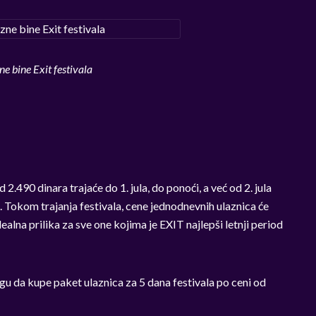
e bine Exit festivala
490 dinara trajaće do 1. jula, do ponoći, a već od 2. jula
a. Tokom trajanja festivala, cene jednodnevnih ulaznica će
ealna prilika za sve one kojima je EXIT najlepši letnji period
gu da kupe paket ulaznica za 5 dana festivala po ceni od