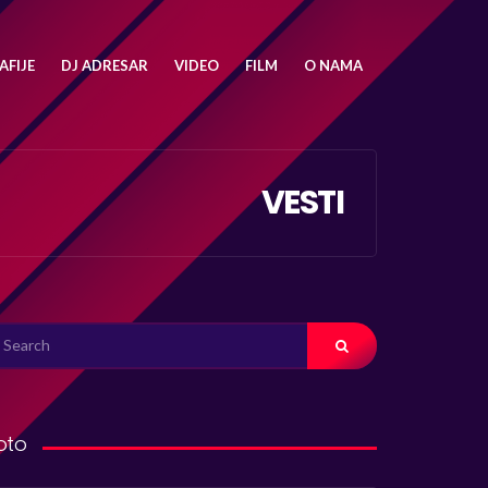
FIJE
DJ ADRESAR
VIDEO
FILM
O NAMA
VESTI
ARCH
R:
oto