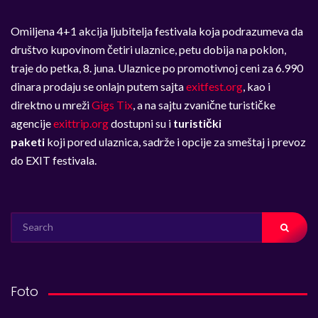
Omiljena 4+1 akcija ljubitelja festivala koja podrazumeva da
društvo kupovinom četiri ulaznice, petu dobija na poklon,
traje do petka, 8. juna. Ulaznice po promotivnoj ceni za 6.990
dinara prodaju se onlajn putem sajta
exitfest.org
, kao i
direktno u mreži
Gigs Tix
, a na sajtu zvanične turističke
agencije
exittrip.org
dostupni su i
turistički
paketi
koji
pored ulaznica, sadrže i opcije za smeštaj i prevoz
do EXIT festivala.
SEARCH
FOR:
Foto