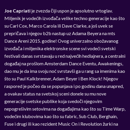
Joe Capriati
je zvezda čiji uspon je apsolutno vrtoglav.
Miljenik je vodećih izvođača velike techno generacije kao što
su Carl Cox, Marco Carola ili Dave Clarke, a još uvek se
prepričava i njegov b2b nastup uz Adama Beyera na mts
Dance Areni 2015. godine! Ovog univerzalno obožavanog
izvođača i miljenika elektronske scene svi vodeći svetski
festivali danas svrstavaju u red najvećih hedlajnera, a centralni
događaj na prošlom Amsterdam Dance Eventu, Awakenings,
dao mu je da ima svoju noć svrstavši ga u rang sa imenima kao
što su Paul Kalkbrenner, Adam Beyer i Ben Klock! Njegov
raspored je počeo da se popunjava i po godinu dana unapred,
a ovakav status na svetskoj sceni donele su mu nove
generacije svetske publike koja svedoči njegovim
nepogrešivim setovima na događajima kao što su Time Warp,
vodećim klubovima kao što su fabric, Sub Club, Berghain,
Fuse i drugi ili kao rezident Music On i Revolution žurki na