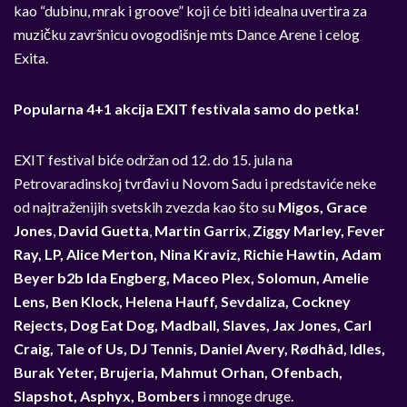
kao “dubinu, mrak i groove” koji će biti idealna uvertira za
muzičku završnicu ovogodišnje mts Dance Arene i celog
Exita.
Popularna 4+1 akcija EXIT festivala samo do petka!
EXIT festival biće održan od 12. do 15. jula na
Petrovaradinskoj tvrđavi u Novom Sadu i predstaviće neke
od najtraženijih svetskih zvezda kao što su
Migos,
Grace
Jones
,
David Guetta
,
Martin Garrix
,
Ziggy Marley, Fever
Ray, LP, Alice Merton, Nina Kraviz, Richie Hawtin, Adam
Beyer b2b Ida Engberg, Maceo Plex, Solomun, Amelie
Lens, Ben Klock, Helena Hauff, Sevdaliza, Cockney
Rejects, Dog Eat Dog, Madball, Slaves, Jax Jones, Carl
Craig, Tale of Us, DJ Tennis, Daniel Avery, Rødhåd, Idles,
Burak Yeter, Brujeria, Mahmut Orhan, Ofenbach,
Slapshot, Asphyx, Bombers
i mnoge druge.