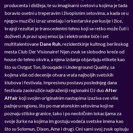
producenta i didžeja, te su imaginarni svetovi u kojima je tada
boravio osetni u treperavim i živopisnim setovima, a kada se u
njegov muzički izraz umešaju i orkestarske perkusije i žice,
krajnji rezultat je transcedentni tehno koji se retko može čuti i
doživeti. A pravi spoj emocija i elektronike biće i set
multitalentovane
Dane Ruh
, rezidentkinje kultnog berlinskog
mesta Club Der Visionaire! Njen zvuk se slobodno kreće od
house do tehno okvira, a njena izdanja objavljuju etikete kao
što su Ostgut Ton, Brouqade i Underground Quality, sa
kojima više od decenije otvara vrata najboljih svetskih
klubova i festivala. Impresivnu postavu poslednjeg dana
festivala zaokružiće najtraženiji regionalni DJ duo
After
Affair
koji svojim originalnim nastupima izaziva sve više
pažnje u regionu, što po maratonskim setovima koji ne
poznaju stilske granice, tako i po neobičnim lokacijama za
svoje žurke na kojima im gostuju vodeća svetske imena kao
što su Solomun, Dixon, Ame i drugi. Oni sami svoj zvuk opisuju