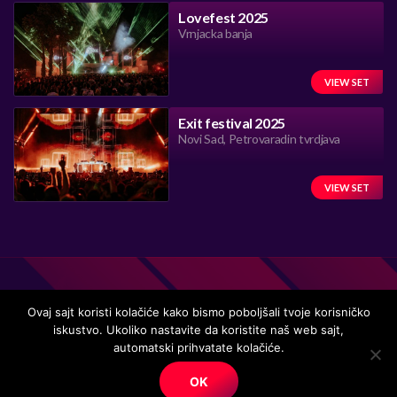
Lovefest 2025
Vrnjacka banja
VIEW SET
Exit festival 2025
Novi Sad, Petrovaradin tvrdjava
VIEW SET
Ovaj sajt koristi kolačiće kako bismo poboljšali tvoje korisničko
iskustvo. Ukoliko nastavite da koristite naš web sajt,
Handmade in Serbia 15 years ago, while listening to the great
automatski prihvatate kolačiće.
music.
OK
© Copyright. All right reserved.