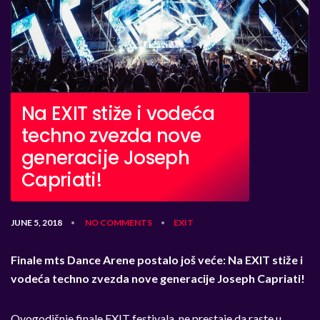
Na EXIT stiže i vodeća
techno zvezda nove
generacije Joseph
Capriati!
JUNE 5, 2018
NO COMMENTS
EXIT
•
•
Finale mts Dance Arene postalo još veće:
Na EXIT stiže i
vodeća techno zvezda nove generacije Joseph Capriati!
Ovogodišnje finale EXIT festivala, ne prestaje da raste u