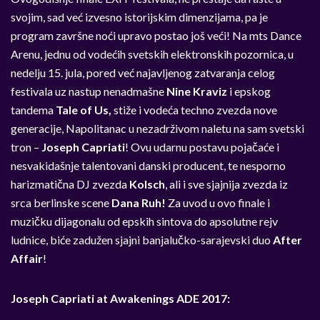
svojim, sad već izvesno istorijskim dimenzijama, pa je
program završne noći upravo postao još veći! Na mts Dance
Arenu, jednu od vodećih svetskih elektronskih pozornica, u
nedelju 15. jula, pored već najavljenog zatvaranja celog
festivala uz nastup nenadmašne
Nine Kraviz
i epskog
tandema
Tale of Us,
stiže i vodeća techno zvezda nove
generacije, Napolitanac u nezadrživom naletu na sam svetski
tron –
Joseph Capriati
!
Ovu udarnu postavu pojačaće i
nesvakidašnje talentovani danski producent, te nesporno
harizmatična DJ zvezda
Kolsch
, ali i sve sjajnija zvezda iz
srca berlinske scene
Dana Ruh!
Za uvod u ovo finale i
muzičku dijagonalu od epskih sintova do apsolutne rejv
ludnice, biće zadužen sjajni banjalučko-sarajevski duo
After
Affair
!
Joseph Capriati at Awakenings ADE 2017: