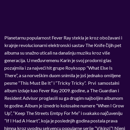
Planetarnu popularnost Fever Ray stekla je kroz obožavani i
krajnje revolucionarni elektronski sastav The Knife čijih pet
albuma su snažno uticali na današnju muziku kroz više
generacija. U međuvremenu Karin je svoj prodorni glas
pozajmila i za najveći hit grupe Royksopp “What Else Is
There”, a sa norveškim duom snimila je još jednako omiljene
pesme “This Must Be It” i “Tricky Tricky”. Prvi samostalni
album izdaje kao Fever Ray 2009. godine, a The Guardian i
Resident Advisor proglasili su ga drugim najboljim albumom
te godine. Album je iznedrio kolosalne numere “When I Grow
Up”, “Keep The Streets Emtpy For Me” i svakako najčuveniju
“If I Had A Heart”, koja je poslednjih godina postala prava
himna kroz uvodnu sekvencu popularne serije “Vikinzi”! Njeni