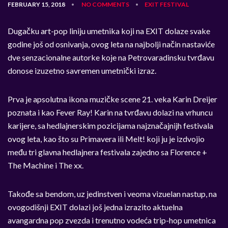
FEBRUARY 15, 2018
NO COMMENTS
EXIT
FESTIVAL
•
•
Dugačku art-pop liniju umetnika koji na EXIT dolaze svake
godine još od osnivanja, ovog leta na najbolji način nastaviće
dve senzacionalne autorke koje na Petrovaradinsku tvrđavu
donose izuzetno savremen umetnički izraz.
Prva je apsolutna ikona muzičke scene 21. veka Karin Dreijer
poznata i kao Fever Ray! Karin na tvrđavu dolazi na vrhuncu
karijere, sa hedlajnerskim pozicijama najznačajnijh festivala
ovog leta, kao što su Primavera ili Melt! koji ju je izdvojio
među tri glavna hedlajnera festivala zajedno sa Florence +
The Machine i The xx.
Takođe sa bendom, uz jedinstven i veoma vizuelan nastup, na
ovogodišnji EXIT dolazi još jedna izrazito aktuelna
avangardna pop zvezda i trenutno vodeća trip-hop umetnica