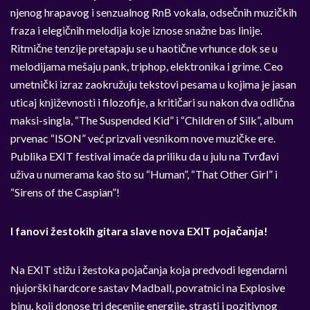
njenog hrapavog i senzualnog RnB vokala, odsečnih muzičkih
fraza i elegičnih melodija koje iznose snažne bas linije.
Ritmične tenzije pretapaju se u haotične vrhunce dok se u
melodijama mešaju pank, triphop, elektronika i grime. Ceo
umetnički izraz zaokružuju tekstovi pesama u kojima je jasan
uticaj književnosti i filozofije, a kritičari su nakon dva odlična
maksi-singla, “The Suspended Kid” i “Children of Silk”, album
prvenac “ISON” već prizvali vesnikom nove muzičke ere.
Publika EXIT festival imaće da priliku da u julu na Tvrđavi
uživa u numerama kao što su “Human”, “That Other Girl” i
“Sirens of the Caspian”!
I fanovi žestokih gitara slave nova EXIT pojačanja!
Na EXIT stižu i žestoka pojačanja koja predvodi legendarni
njujorški hardcore sastav Madball, povratnici na Explosive
binu, koji donose tri decenije energije, strasti i pozitivnog