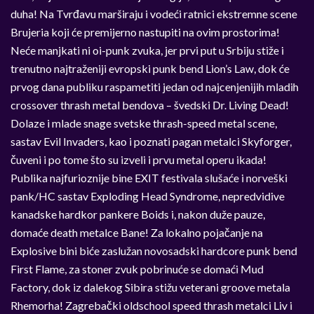
duha! Na Tvrđavu marširaju i vodeći ratnici ekstremne scene
Brujeria koji će premijerno nastupiti na ovim prostorima!
Neće manjkati ni oi-punk zvuka, jer prvi put u Srbiju stiže i
trenutno najtraženiji evropski punk bend Lion’s Law, dok će
prvog dana publiku raspametiti jedan od najcenjenijih mladih
crossover thrash metal bendova – švedski Dr. Living Dead!
Dolaze i mlade snage svetske thrash-speed metal scene,
sastav Evil Invaders, kao i poznati pagan metalci Skyforger,
čuveni i po tome što su izveli i prvu metal operu ikada!
Publika najfurioznije bine EXIT festivala slušaće i norveški
pank/HC sastav Exploding Head Syndrome, nepredvidive
kanadske hardkor pankere Boids i, nakon duže pauze,
domaće death metalce Bane! Za lokalno pojačanje na
Explosive bini biće zaslužan novosadski hardcore punk bend
First Flame, za stoner zvuk pobrinuće se domaći Mud
Factory, dok iz dalekog Sibira stižu veterani groove metala
Rhemorha! Zagrebački oldschool speed thrash metalci Liv i