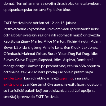
domaći Terrorhammer, sa svojim thrash black metal zvukom,
upotpuniće epsku postavu Explosive bine.
EXIT festival biće održan od 12. do 15. jula na
Petrovaradinskoj tvrđavu u Novom Sadu i predstaviće neke
od najboljih svetskih, regionalnih i domaćih muzičkih zvezda
kao što su Ziggy Marley, Alice Merton, Richie Hawtin, Adam
Beyer b2b Ida Engberg, Amelie Lens, Ben Klock, Jax Jones,
Ofenbach, Mahmut Orhan, Burak Yeter, Dog Eat Dog, Idles,
Slaves, Grave Digger, Slapshot, Idles, Asphyx, Bombers i
mnoge druge. Ulaznice po promotivnoj ceni sa 65% popusta
od finalne, za 6.490 dinara prodaju se onlajn putem sajta
exitfest.org
, kao i direktno u mreži
Gigs Tix
, a na sajtu
exittrip.org
zvanične turističke agencije exittrip.org dostupni
su i turistički paketi koji pored ulaznica, sadrže i opcije za
smeštaj i prevoz do EXIT festivala.