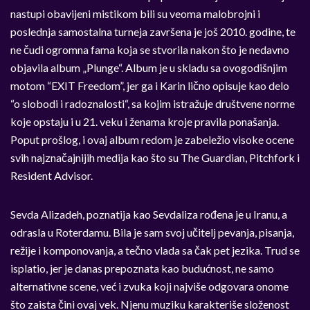
nastupi obavijeni mistikom bili su veoma malobrojni i
poslednja samostalna turneja završena je još 2010. godine, te
ne čudi ogromna fama koja se stvorila nakon što je nedavno
objavila album „Plunge“. Album je u skladu sa ovogodišnjim
motom “EXIT Freedom”, jer ga i Karin lično opisuje kao delo
“o slobodi i radoznalosti“, sa kojim istražuje društvene norme
koje opstaju i u 21. veku i ženama kroje pravila ponašanja.
Poput prošlog, i ovaj album redom je zabeležio visoke ocene
svih najznačajnijih medija kao što su The Guardian, Pitchfork i
Resident Advisor.
Sevda Alizadeh, poznatija kao Sevdaliza rođena je u Iranu, a
odrasla u Roterdamu. Bila je sam svoj učitelj pevanja, pisanja,
režije i komponovanja, a tečno vlada sa čak pet jezika. Trud se
isplatio, jer je danas prepoznata kao budućnost, ne samo
alternativne scene, već i zvuka koji najviše odgovara onome
što zaista čini ovaj vek. Njenu muziku karakteriše složenost