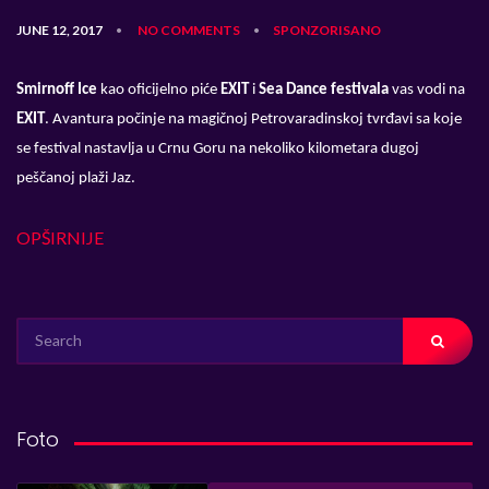
JUNE 12, 2017
NO COMMENTS
SPONZORISANO
•
•
Smirnoff Ice
kao oficijelno piće
EXIT
i
Sea Dance festivala
vas vodi na
EXIT
. Avantura počinje na magičnoj Petrovaradinskoj tvrđavi sa koje
se festival nastavlja u Crnu Goru na nekoliko kilometara dugoj
peščanoj plaži Jaz.
OPŠIRNIJE
SEARCH
FOR:
Foto