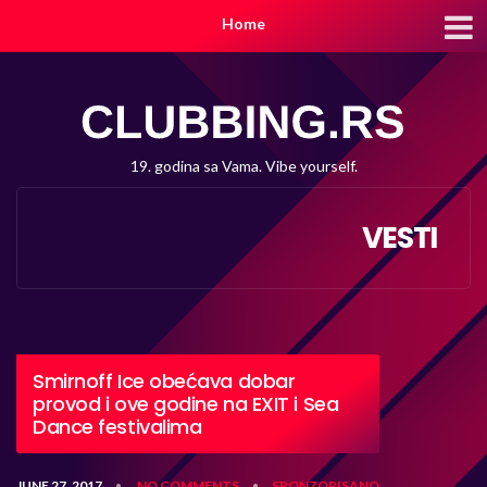
Home
19. godina sa Vama. Vibe yourself.
VESTI
Smirnoff Ice obećava dobar
provod i ove godine na EXIT i Sea
Dance festivalima
JUNE 27, 2017
NO COMMENTS
SPONZORISANO
•
•