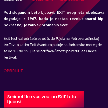
Pod sloganom Leto Ljubavi, EXIT ovog leta obeležava
događaje iz 1967. kada je nastao revolucionarni hipi
pokret koji je zauvek promenio svet.
Exit festival održaće se od 5. do 9. jula na Petrovaradinskoj
tvrđavi, a zatim Exit Avantura putuje na Jadransko more gde
se od 13. do 15. jula se održava četvrti po redu Sea Dance
festival.
OPŠIRNIJE
Smirnoff Ice vas vodi na EXIT Leto
Ljubavi