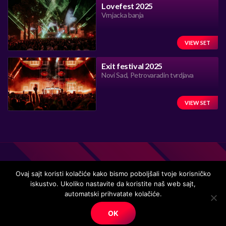
Lovefest 2025
Vrnjacka banja
VIEW SET
Exit festival 2025
Novi Sad, Petrovaradin tvrdjava
VIEW SET
Ovaj sajt koristi kolačiće kako bismo poboljšali tvoje korisničko
iskustvo. Ukoliko nastavite da koristite naš web sajt,
Handmade in Serbia 15 years ago, while listening to the great
automatski prihvatate kolačiće.
music.
OK
© Copyright. All right reserved.