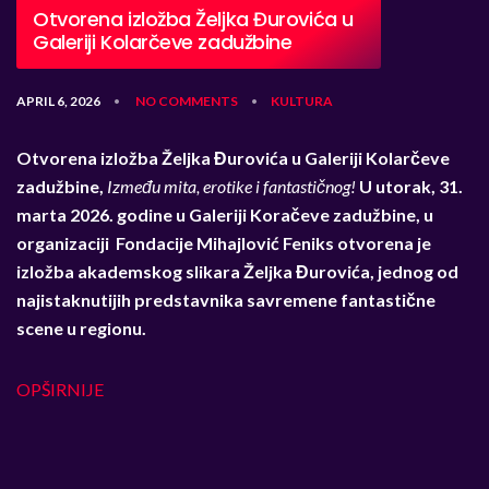
Otvorena izložba Željka Đurovića u
Galeriji Kolarčeve zadužbine
APRIL 6, 2026
NO COMMENTS
KULTURA
•
•
Otvorena izložba Željka Đurovića u Galeriji Kolarčeve
zadužbine,
Između mita, erotike i fantastičnog!
U utorak, 31.
marta 2026. godine u Galeriji Koračeve zadužbine, u
organizaciji Fondacije Mihajlović Feniks otvorena je
izložba akademskog slikara Željka Đurovića, jednog od
najistaknutijih predstavnika savremene fantastične
scene u regionu.
OPŠIRNIJE