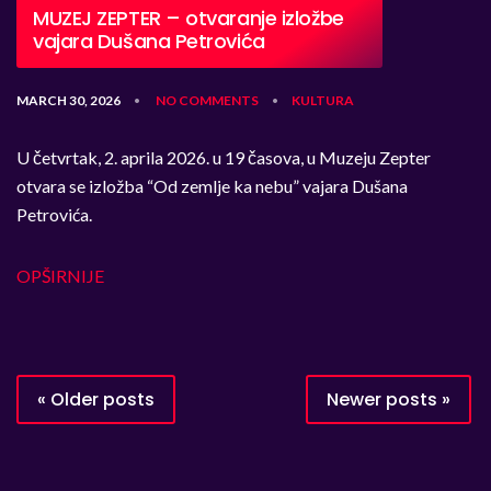
MUZEJ ZEPTER – otvaranje izložbe
vajara Dušana Petrovića
MARCH 30, 2026
NO COMMENTS
KULTURA
•
•
U četvrtak, 2. aprila 2026. u 19 časova, u Muzeju Zepter
otvara se izložba “Od zemlje ka nebu” vajara Dušana
Petrovića.
OPŠIRNIJE
«
Older posts
Newer posts
»