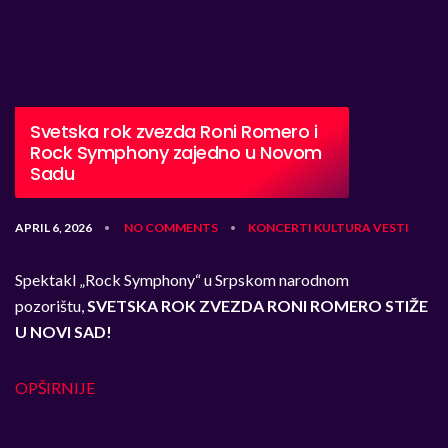
Svetska rok zvezda Roni Romero i
Rock Symphony zajedno u Novom
Sadu
APRIL 6, 2026
NO COMMENTS
KONCERTI
KULTURA
VESTI
•
•
Spektakl „Rock Symphony“ u Srpskom narodnom
pozorištu,
SVETSKA ROK ZVEZDA RONI ROMERO STIŽE
U NOVI SAD!
OPŠIRNIJE