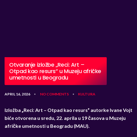
Otvaranje izložbe „Reci: Art –
Otpad kao resurs” u Muzeju afričke
umetnosti u Beogradu
APRIL 16, 2026
NO COMMENTS
KULTURA
•
•
Izložba „Reci: Art – Otpad kao resurs” autorke Ivane Vojt
biće otvorena u sredu, 22. aprila u 19 časova u Muzeju
afričke umetnosti u Beogradu (MAU).