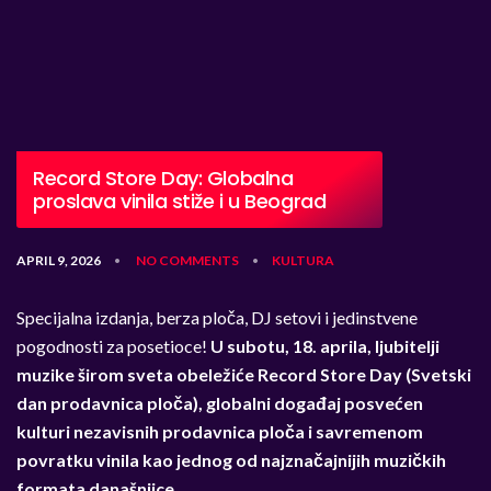
Record Store Day: Globalna
proslava vinila stiže i u Beograd
APRIL 9, 2026
NO COMMENTS
KULTURA
•
•
Specijalna izdanja, berza ploča, DJ setovi i jedinstvene
pogodnosti za posetioce!
U subotu, 18. aprila, ljubitelji
muzike širom sveta obeležiće Record Store Day (Svetski
dan prodavnica ploča), globalni događaj posvećen
kulturi nezavisnih prodavnica ploča i savremenom
povratku vinila kao jednog od najznačajnijih muzičkih
formata današnjice.