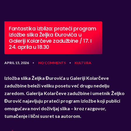
Fantastika izbliza: prateći program
izložbe slika Željka Đurovića u
Galeriji Kolarčeve zadužbine / 17. I
24. aprila u 18.30
APRIL 15, 2026
NO COMMENTS
KULTURA
•
•
Izložba slika Željka Đurovića u Galeriji Kolarčeve
zadužbine beleži veliku posetu već drugu nedelju
zaredom. Galerija Kolarčeve zadužbine i umetnik Željko
Đurović najavljuju prateći program izložbe koji publici
omogućava novi doživljaj slika – kroz razgovor,
tumačenje i lični susret sa autorom.