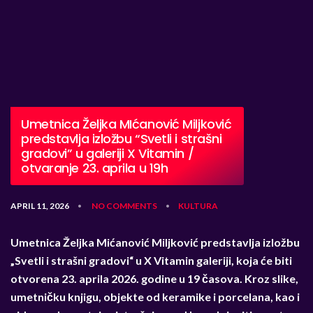
Umetnica Željka MIćanović Miljković
predstavlja izložbu “Svetli i strašni
gradovi” u galeriji X Vitamin /
otvaranje 23. aprila u 19h
APRIL 11, 2026
NO COMMENTS
KULTURA
•
•
Umetnica Željka Mićanović Miljković predstavlja izložbu
„Svetli i strašni gradovi“ u X Vitamin galeriji, koja će biti
otvorena 23. aprila 2026. godine u 19 časova. Kroz slike,
umetničku knjigu, objekte od keramike i porcelana, kao i