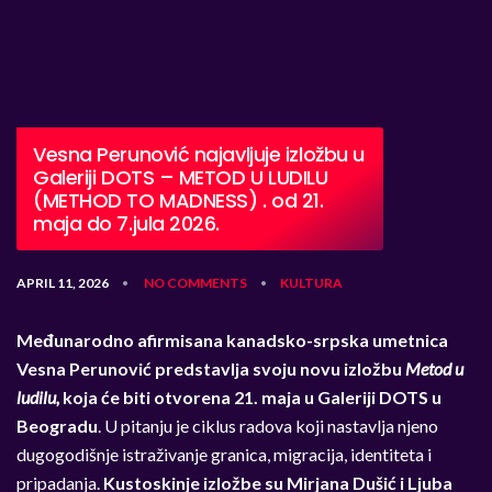
Vesna Perunović najavljuje izložbu u
Galeriji DOTS – METOD U LUDILU
(METHOD TO MADNESS) . od 21.
maja do 7.jula 2026.
APRIL 11, 2026
NO COMMENTS
KULTURA
•
•
Međunarodno afirmisana kanadsko-srpska umetnica
Vesna Perunović predstavlja svoju novu izložbu
Metod u
ludilu,
koja će biti otvorena 21. maja u Galeriji DOTS u
Beogradu
. U pitanju je ciklus radova koji nastavlja njeno
dugogodišnje istraživanje granica, migracija, identiteta i
pripadanja.
Kustoskinje izložbe su Mirjana Dušić i Ljuba