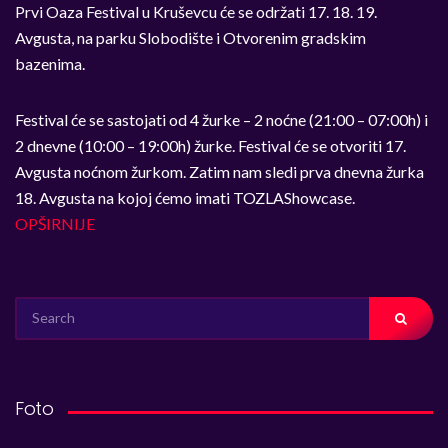
Prvi Oaza Festival u Kruševcu će se održati 17. 18. 19.
Avgusta, na parku Slobodište i Otvorenim gradskim
bazenima.
Festival će se sastojati od 4 žurke – 2 noćne (21:00 – 07:00h) i
2 dnevne (10:00 – 19:00h) žurke. Festival će se otvoriti 17.
Avgusta noćnom žurkom. Zatim nam sledi prva dnevna žurka
18. Avgusta na kojoj ćemo imati TOZLAShowcase.
OPŠIRNIJE
SEARCH
FOR:
Foto