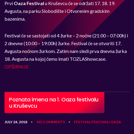
Prvi
Oaza Festival
u Kruševcu će se održati 17. 18. 19.
Avgusta, na parku Slobodište i Otvorenim gradskim
bazenima.
Festival će se sastojati od 4 žurke – 2 noćne (21:00 – 07:00h) i
2 dnevne (10:00 – 19:00h) žurke. Festival će se otvoriti 17.
Avgusta noćnom žurkom. Zatim nam sledi prva dnevna žurka
18. Avgusta na kojoj ćemo imati TOZLAShowcase.
OPŠIRNIJE
Poznata imena na 1. Oaza festivalu
u Kruševcu
JULY 24, 2018
NO COMMENTS
FESTIVAL
FESTIVALI
OAZA
•
•