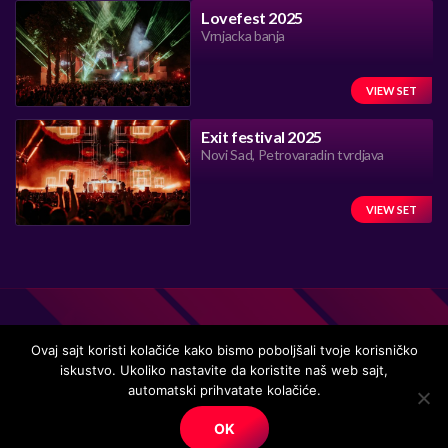
Lovefest 2025
Vrnjacka banja
VIEW SET
Exit festival 2025
Novi Sad, Petrovaradin tvrdjava
VIEW SET
Ovaj sajt koristi kolačiće kako bismo poboljšali tvoje korisničko
iskustvo. Ukoliko nastavite da koristite naš web sajt,
Handmade in Serbia 15 years ago, while listening to the great
automatski prihvatate kolačiće.
music.
OK
© Copyright. All right reserved.