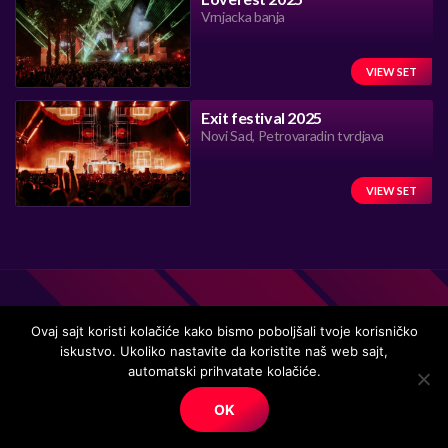
Vrnjacka banja
VIEW SET
Exit festival 2025
Novi Sad, Petrovaradin tvrdjava
VIEW SET
Ovaj sajt koristi kolačiće kako bismo poboljšali tvoje korisničko
iskustvo. Ukoliko nastavite da koristite naš web sajt,
Handmade in Serbia 15 years ago, while listening to the great
automatski prihvatate kolačiće.
music.
OK
© Copyright. All right reserved.