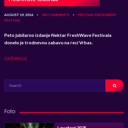
AUGUST 19, 2016
NO COMMENTS
FESTIVAL
FRESH WAVE
•
•
FESTIVAL
Peto jubilarno izdanje Nektar FreshWave Festivala
donelo je trodnevnu zabavu na reci Vrbas.
OPŠIRNIJE
SEARCH
FOR:
Foto
Lovefest 2025