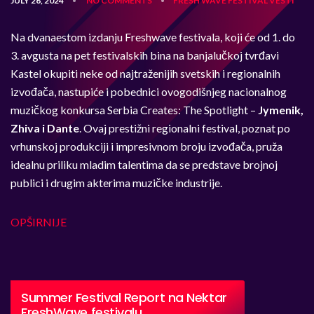
JULY 26, 2024
NO COMMENTS
FRESH WAVE FESTIVAL
VESTI
•
•
Na dvanaestom izdanju Freshwave festivala, koji će od 1. do
3. avgusta na pet festivalskih bina na banjalučkoj tvrđavi
Kastel okupiti neke od najtraženijih svetskih i regionalnih
izvođača, nastupiće i pobednici ovogodišnjeg nacionalnog
muzičkog konkursa Serbia Creates: The Spotlight –
Jymenik,
Zhiva i Dante
. Ovaj prestižni regionalni festival, poznat po
vrhunskoj produkciji i impresivnom broju izvođača, pruža
idealnu priliku mladim talentima da se predstave brojnoj
publici i drugim akterima muzičke industrije.
OPŠIRNIJE
Summer Festival Report na Nektar
FreshWave festivalu