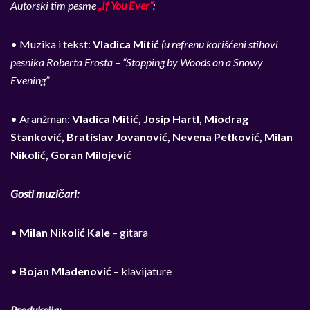
Autorski tim pesme
„If You Ever“
:
• Muzika i tekst:
Vladica Mitić
(u refrenu korišćeni stihovi
pesnika Roberta Frosta – “Stopping by Woods on a Snowy
Evening”
• Aranžman:
Vladica Mitić, Josip Hartl, Miodrag
Stanković, Bratislav Jovanović, Nevena Petković, Milan
Nikolić, Goran Milojević
Gosti muzičari:
•
Milan Nikolić Kale
– gitara
•
Bojan Mladenović
– klavijature
Produkcija: