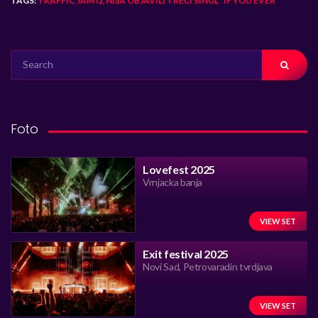
TAGS:
TRAFFIC JAM IZ NIŠA OBJAVILI TREĆI SINGL “IF YOU EVER”
SEARCH
FOR:
Foto
Lovefest 2025
Vrnjacka banja
VIEW SET
Exit festival 2025
Novi Sad, Petrovaradin tvrdjava
VIEW SET