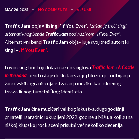
MAY 26, 2025
NO COMMENTS
ALBUMI
•
•
Traffic Jam objavili
singl “If You Ever”.
Izašao je treći singl
alternativnog benda
Traffic Jam
pod nazivom “If You Ever”.
Alternativni bend
Traffic Jam
objavljuje svoj treći autorski
singl –
„If You Ever“
.
I ovim singlom koji dolazi nakon singlova
Traffic Jam
i
A Castle
in the Sand
, bend ostaje dosledan svojoj filozofiji – odbijanju
žanrovskih ograničenja i stvaranju muzike kao iskrenog
izraza ličnog i umetničkog identiteta.
Traffic Jam
čine muzičari velikog iskustva, dugogodišnji
prijatelji i saradnici okupljeni 2022. godine u Nišu, a koji su na
niškoj klupskoj rock sceni prisutni već nekoliko decenija.