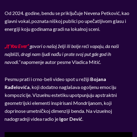
Od 2024. godine, bendu se priključuje Nevena Petković, kao
glavni vokal, poznata niškoj publici po upečatljivom glasu i
energiji koju godinama gradi na lokalnoj sceni.
„If You Ever“
govori o našoj želji ili bolje reći vapaju, da naši
najbliži, dragi nam ljudi nađu i prate svoj put gde god ih
navodi.“
napomenje autor pesme Vladica Mitić.
Pesmu prati i crno-beli video spot u režiji
Bojana
Rađelovića
, koji dodatno naglašava ogoljenu emociju
kompozicije. Vizuelnu estetiku upotpunjuju apstraktni
geometrijski elementi inspirisani Mondrijanom, koji
doprinose umetničkoj dimenziji benda. Na vizuelnoj
nadogradnji videa radio je
Igor Dević
.