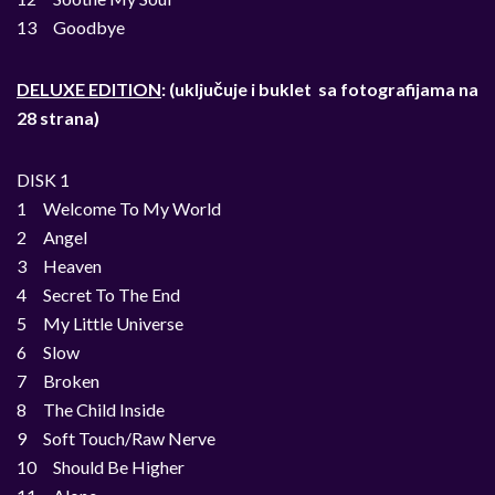
13 Goodbye
DELUXE EDITION
: (uključuje i buklet sa fotografijama na
28 strana)
DISK 1
1 Welcome To My World
2 Angel
3 Heaven
4 Secret To The End
5 My Little Universe
6 Slow
7 Broken
8 The Child Inside
9 Soft Touch/Raw Nerve
10 Should Be Higher