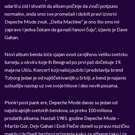
udarili u zid i shvatili da album počinje da zvuči potpuno
normalno, onda smo sve promešali i dobili pravi izvorni
Depeche Mode zvuk. „Delta Machine“ je ono što smo mi
zapravo i jedva čekam da ga naši fanovi čuju“, izjavio je Dave
Gahan.
Novi album benda biće sjajan uvod za njihovu veliku svetsku
turneju, u okviru koje ih Beograd po prvi put dočekuje 19.
maja na Ušću. Koncert koji našoj publici predstavlja brend
Tuborg jedan je od najiščekivanijih u Srbiji, a bend je najavio
uzbudljiv nastup uz sve svoje hitove i deo novih pesama.
Pioniri post pank ere, Depeche Mode danas su jedan od
najuticajnijih svetskih bendova, sa preko 100 miliona
prodatih albuma. Nastali 1981. godine Depeche Mode –
Martin Gor, Dejv Gahan i Endi Flečer doneli su pravu muzičku
magiju i doživeli bezbroj priznanja kako za albume tako i za