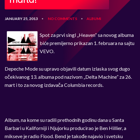
marta!
JANUARY 25, 2013
NO COMMENTS
ALBUMI
•
•
Spot za prvi singl „Heaven“ sa novog albuma
biće premijerno prikazan 1. februara na sajtu
VEVO.
Depeche Mode su upravo objavili datum izlaska svog dugo
očekivanog 13. albuma pod nazivom „Delta Machine” za 26.
mart i to za novog izdavača Columbia records.
Album, na kome su radili prethodnih godinu dana u Santa
Barbari u Kaliforniji i Njujorku producirao je Ben Hillier, a
mikseve je radio Flood. Bend je takođe najavio i svetsku