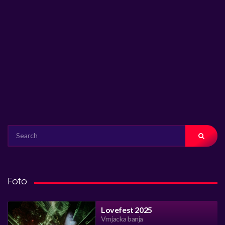
SEARCH
FOR:
Foto
Lovefest 2025
Vrnjacka banja