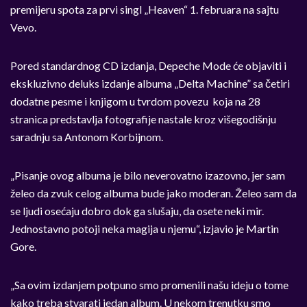
premijeru spota za prvi singl „Heaven“ 1. februara na sajtu
Vevo.
Pored standardnog CD izdanja, Depeche Mode će objaviti i
ekskluzivno deluks izdanje albuma „Delta Machine” sa četiri
dodatne pesme i knjigom u tvrdom povezu koja na 28
stranica predstavlja fotografije nastale kroz višegodišnju
saradnju sa Antonom Korbijnom.
„Pisanje ovog albuma je bilo neverovatno izazovno, jer sam
želeo da zvuk celog albuma bude jako moderan. Želeo sam da
se ljudi osećaju dobro dok ga slušaju, da osete neki mir.
Jednostavno potoji neka magija u njemu“, izjavio je Martin
Gore.
„Sa ovim izdanjem potpuno smo promenili našu ideju o tome
kako treba stvarati jedan album. U nekom trenutku smo