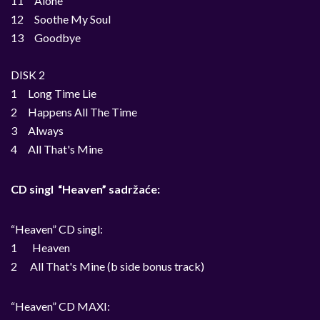
11 Alone
12 Soothe My Soul
13 Goodbye
DISK 2
1 Long Time Lie
2 Happens All The Time
3 Always
4 All That's Mine
CD singl “Heaven” sadržaće:
“Heaven” CD singl:
1 Heaven
2 All That's Mine (b side bonus track)
“Heaven” CD MAXI: