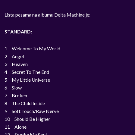
Lista pesama na albumu Delta Machine je:
STANDARD
:
1 Welcome To My World
2 Angel
3 Heaven
4 Secret To The End
5 My Little Universe
6 Slow
7 Broken
8 The Child Inside
9 Soft Touch/Raw Nerve
10 Should Be Higher
11 Alone
12 Soothe My Soul