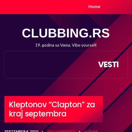
Home
19. godina sa Vama. Vibe yourself.
VESTI
Kleptonov “Clapton” za
kraj septembra
SEPTEMBER 4, 2010
NO COMMENTS
ALBUMI
•
•