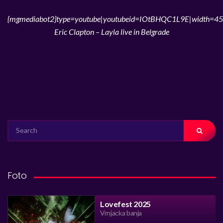
{mgmediabot2}type=youtube|youtubeid=IOtBHQC1L9E|width=45
Eric Clapton – Layla live in Belgrade
SEARCH
FOR:
Foto
Lovefest 2025
Vrnjacka banja