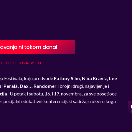
pavanja ni tokom dana!
O SLEEP FESTIVAL
VESTI
ep Festivala, koju predvode
Fatboy Slim, Nina Kraviz, Lee
ksi Perälä, Dax J, Randomer
i brojni drugi, najavljen je i
ija!
U petak i subotu, 16. i 17. novembra, za sve posetioce
e specijalni edukativni konferencijski sadržaj u okviru koga