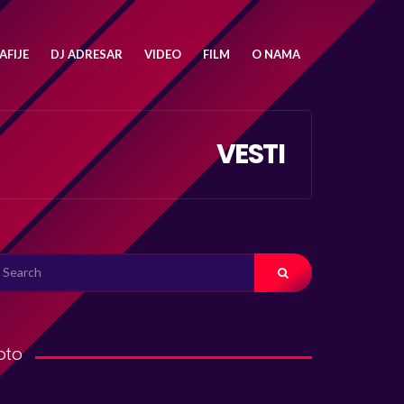
FIJE
DJ ADRESAR
VIDEO
FILM
O NAMA
VESTI
ARCH
R:
oto