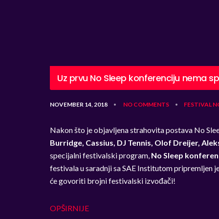
Uz prvu No Sleep konferenciju nema s
NOVEMBER 14, 2018
NO COMMENTS
FESTIVAL
N
•
•
Nakon što je objavljena strahovita postava No Sle
Burridge, Cassius, DJ Tennis, Olof Dreijer, Ale
specijalni festivalski program,
No Sleep konferenc
festivala u saradnji sa SAE Institutom pripremljen j
će govoriti brojni festivalski izvođači!
OPŠIRNIJE