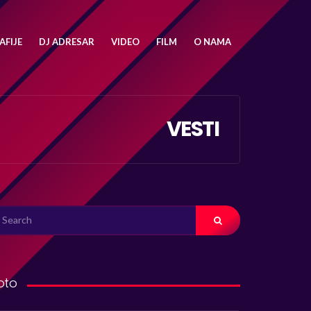
FIJE
DJ ADRESAR
VIDEO
FILM
O NAMA
VESTI
ARCH
R:
oto