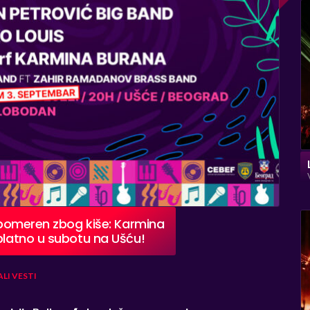
“ pomeren zbog kiše: Karmina
splatno u subotu na Ušću!
ALI
VESTI