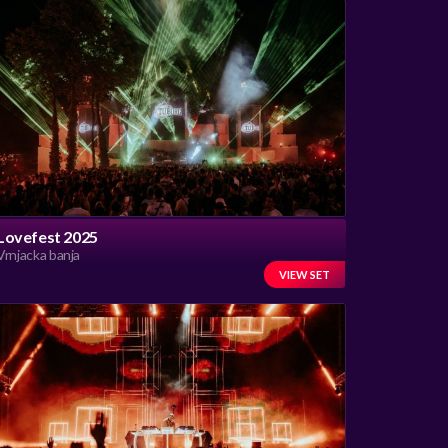
Lovefest 2025
Vrnjacka banja
VIEW SET