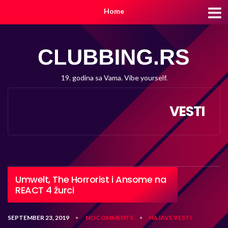
Home
19. godina sa Vama. Vibe yourself.
VESTI
Umwelt, The Horrorist i Ansome na
REACT 4 žurci
SEPTEMBER 23, 2019
NO COMMENTS
NAJAVE
VESTI
•
•