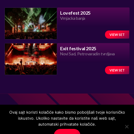
Lovefest 2025
Vrnjacka banja
VIEW SET
Exit festival 2025
Novi Sad, Petrovaradin tvrdjava
VIEW SET
Ovaj sajt koristi kolačiće kako bismo poboljšali tvoje korisničko
iskustvo. Ukoliko nastavite da koristite naš web sajt,
Handmade in Serbia 15 years ago, while listening to the great
automatski prihvatate kolačiće.
music.