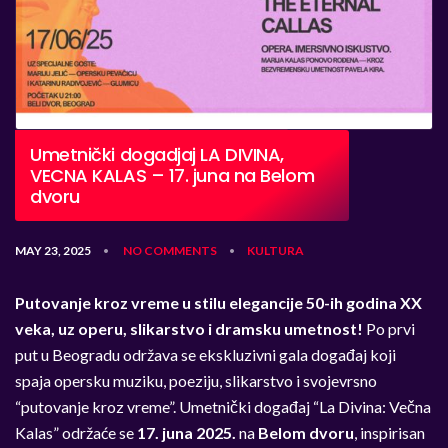
Umetnički dogadjaj LA DIVINA,
VECNA KALAS – 17. juna na Belom
dvoru
MAY 23, 2025
NO COMMENTS
KULTURA
•
•
Putovanje kroz vreme u stilu elegancije 50-ih godina XX
veka, uz operu, slikarstvo i dramsku umetnost!
Po prvi
put u Beogradu održava se ekskluzivni gala događaj koji
spaja opersku muziku, poeziju, slikarstvo i svojevrsno
“putovanje kroz vreme”. Umetnički događaj “La Divina: Večna
Kalas” održaće se
17. juna 2025.
na
Belom dvoru
, inspirisan