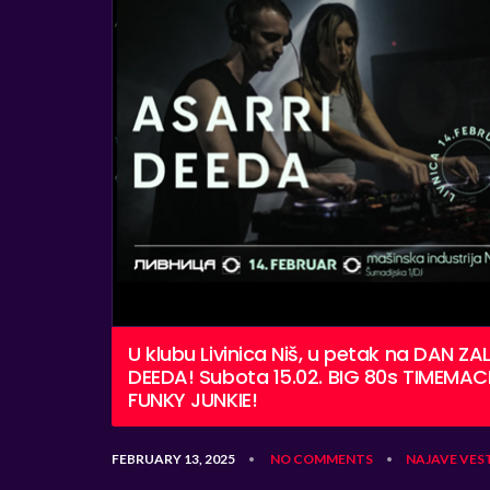
U klubu Livinica Niš, u petak na DAN ZA
DEEDA! Subota 15.02. BIG 80s TIMEM
FUNKY JUNKIE!
FEBRUARY 13, 2025
NO COMMENTS
NAJAVE
VES
•
•