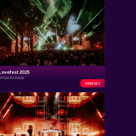
Lovefest 2025
Vrnjacka banja
VIEW SET