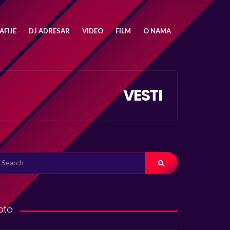
FIJE
DJ ADRESAR
VIDEO
FILM
O NAMA
VESTI
ARCH
R:
oto