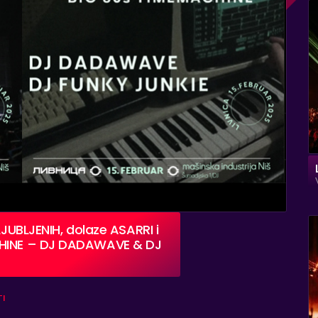
LJUBLJENIH, dolaze ASARRI i
ACHINE – DJ DADAWAVE & DJ
TI