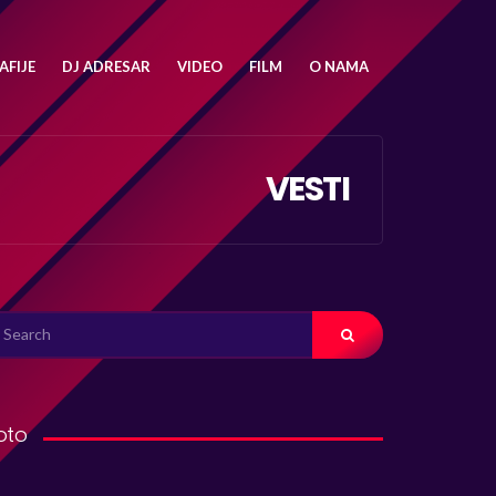
FIJE
DJ ADRESAR
VIDEO
FILM
O NAMA
VESTI
ARCH
R:
oto