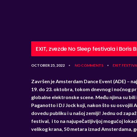
EXIT, zvezde No Sleep festivala i Boris B
OCTOBER 25, 2022
NO COMMENTS
EXIT
FESTIVA
•
•
Završen je Amsterdam Dance Event (ADE) – naj
19. do 23. oktobra, tokom dnevnog i noćnog pro
globalne elektronske scene. Među njima su bili 
Paganotto i DJ Jock koji, nakon što su osvojil
dovedu publiku i u našoj zemlji! Jednu od zapa
festival, i to na najupečatljivijoj mogućoj loka
velikog krana, 50 metara iznad Amsterdama, gd