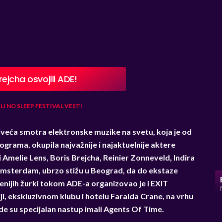
rejcha osvojili ADE!
LI
NO SLEEP FESTIVAL
VESTI
veća smotra elektronske muzike na svetu, koja je od
grama, okupila najvažnije i najaktuelnije aktere
i Amelie Lens, Boris Brejcha, Reinier Zonneveld, Indira
i Amsterdam, ubrzo stižu u Beograd, da do ekstaze
ženijih žurki tokom ADE-a organizovao je i EXIT
ciji, ekskluzivnom klubu i hotelu Faralda Crane, na vrhu
e su specijalan nastup imali Agents Of Time.