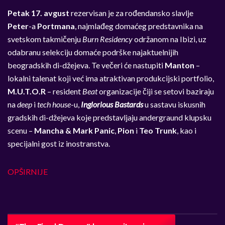
Petak 17. avgust
rezervisan je za rođendansko slavlje
Peter
-a
Portmana
, najmlađeg domaćeg predstavnika na
svetskom takmičenju
Burn Residency
održanom na Ibizi, uz
odabranu selekciju domaće podrške najaktuelnijih
beogradskih di-džejeva. Te večeri će nastupiti
Manton
–
lokalni talenat koji već ima atraktivan produkcijski portfolio,
M.U.T.O.R
– resident
Beat
organizacije čiji se setovi baziraju
na
deep
i
tech house
-u,
Inglorious Bastards
u sastavu iskusnih
gradskih di-džejeva koje predstavljaju andergraund klupsku
scenu –
Mancha & Mark Panic
,
Pion
i
Teo Trunk
, kao i
specijalni gost iz inostranstva.
OPŠIRNIJE