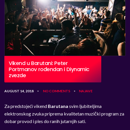
Vikend u Barutani: Peter
Portmanov rođendan i Diynamic
zvezde
AUGUST 14, 2018
NO COMMENTS
NAJAVE
•
•
Za predstojeći vikend
Barutana
svim ljubiteljima
elektronskog zvuka priprema kvalitetan muzički program za
dobar provod i ples do ranih jutarnjih sati.