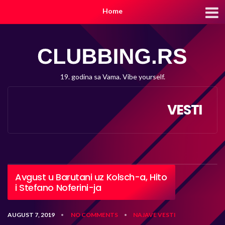
Home
19. godina sa Vama. Vibe yourself.
VESTI
Avgust u Barutani uz Kolsch-a, Hito
i Stefano Noferini-ja
AUGUST 7, 2019
NO COMMENTS
NAJAVE
VESTI
•
•