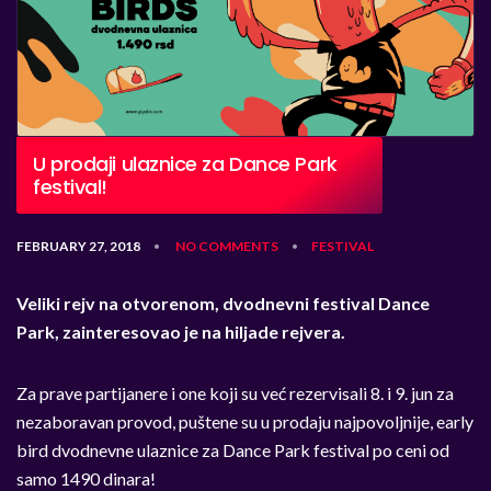
U prodaji ulaznice za Dance Park
festival!
FEBRUARY 27, 2018
NO COMMENTS
FESTIVAL
•
•
Veliki rejv na otvorenom, dvodnevni festival Dance
Park, zainteresovao je na hiljade rejvera.
Za prave partijanere i one koji su već rezervisali 8. i 9. jun za
nezaboravan provod, puštene su u prodaju najpovoljnije, early
bird dvodnevne ulaznice za Dance Park festival po ceni od
samo 1490 dinara!