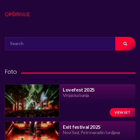
OPŠIRNIJE
SEARCH
FOR:
Foto
Lovefest 2025
Vrnjacka banja
VIEW SET
Exit festival 2025
Novi Sad, Petrovaradin tvrdjava