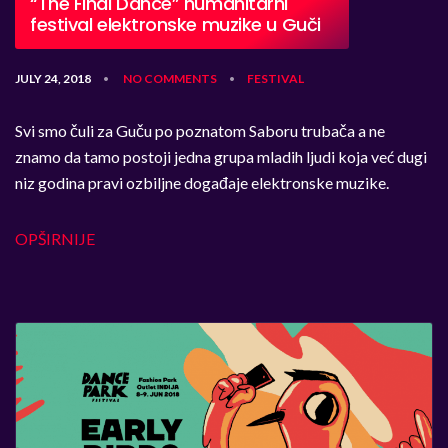
“The Final Dance” humanitarni
festival elektronske muzike u Guči
JULY 24, 2018
NO COMMENTS
FESTIVAL
•
•
Svi smo čuli za Guču po poznatom Saboru trubača a ne
znamo da tamo postoji jedna grupa mladih ljudi koja već dugi
niz godina pravi ozbiljne događaje elektronske muzike.
OPŠIRNIJE