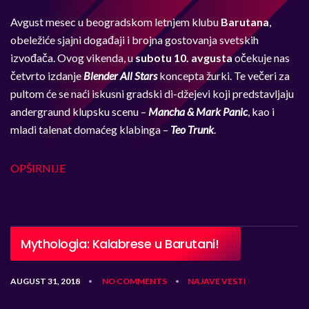
Avgust mesec u beogradskom letnjem klubu
Barutana
,
obeležiće sjajni događaji i brojna gostovanja svetskih
izvođača. Ovog vikenda, u
subotu 10. avgusta
očekuje nas
četvrto izdanje
Blender All Stars
koncepta žurki. Te večeri za
pultom će se naći iskusni gradski di-džejevi koji predstavljaju
andergraund klupsku scenu –
M
ancha & Mark Panic
, kao i
mladi talenat domaćeg klabinga –
Teo Trunk
.
OPŠIRNIJE
Mythologia: Kalabrese u Barutani!
AUGUST 31, 2018
NO COMMENTS
NAJAVE
VESTI
•
•