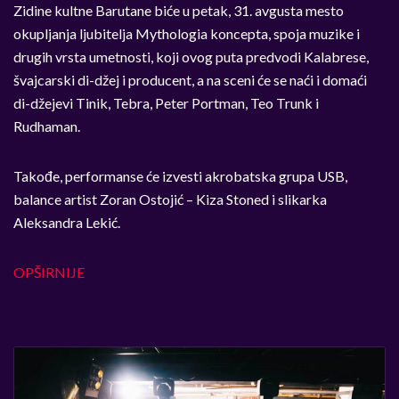
Zidine kultne Barutane biće u petak, 31. avgusta mesto
okupljanja ljubitelja Mythologia koncepta, spoja muzike i
drugih vrsta umetnosti, koji ovog puta predvodi Kalabrese,
švajcarski di-džej i producent, a na sceni će se naći i domaći
di-džejevi Tinik, Tebra, Peter Portman, Teo Trunk i
Rudhaman.
Takođe, performanse će izvesti akrobatska grupa USB,
balance artist Zoran Ostojić – Kiza Stoned i slikarka
Aleksandra Lekić.
OPŠIRNIJE