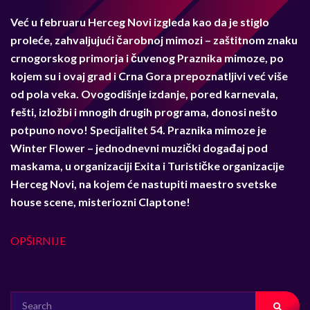
Već u februaru Herceg Novi izgleda kao da je stiglo
proleće, zahvaljujući čarobnoj mimozi – zaštitnom znaku
crnogorskog primorja i čuvenog Praznika mimoze, po
kojem su i ovaj grad i Crna Gora prepoznatljivi već više
od pola veka. Ovogodišnje izdanje, pored karnevala,
fešti, izložbi i mnogih drugih programa, donosi nešto
potpuno novo!
Specijalitet 54. Praznika mimoze je
Winter Flower
–
jednodnevni muzički događaj pod
maskama, u organizaciji Exita i Turističke organizacije
Herceg Novi, na kojem će nastupiti maestro svetske
house scene, misteriozni Claptone!
OPŠIRNIJE
SEARCH