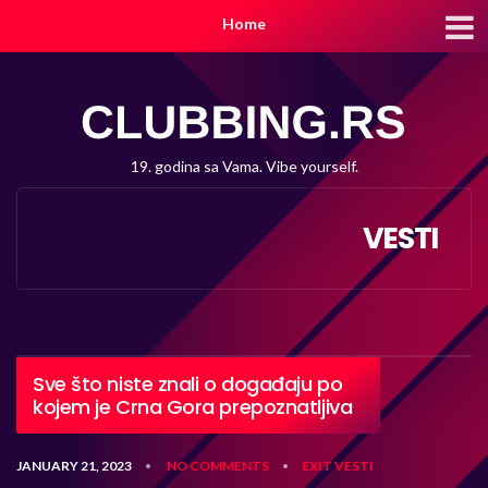
Home
19. godina sa Vama. Vibe yourself.
VESTI
Sve što niste znali o događaju po
kojem je Crna Gora prepoznatljiva
JANUARY 21, 2023
NO COMMENTS
EXIT
VESTI
•
•