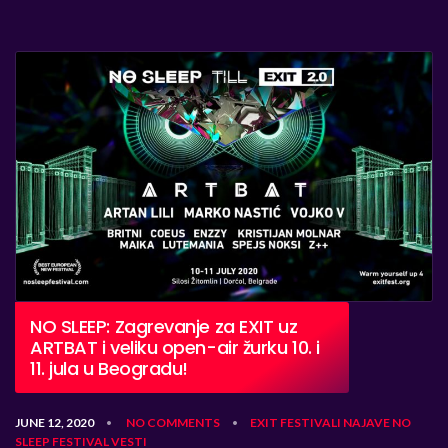
NO SLEEP: Zagrevanje za EXIT uz
ARTBAT i veliku open-air žurku 10. i
11. jula u Beogradu!
JUNE 12, 2020
NO COMMENTS
EXIT
FESTIVALI
NAJAVE
NO
•
•
SLEEP FESTIVAL
VESTI