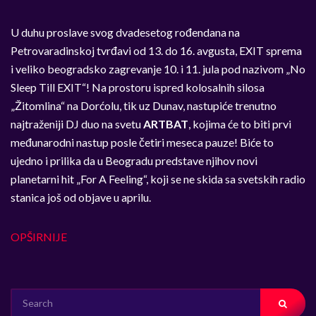
U duhu proslave svog dvadesetog rođendana na
Petrovaradinskoj tvrđavi od 13. do 16. avgusta, EXIT sprema
i veliko beogradsko zagrevanje 10. i 11. jula pod nazivom „No
Sleep Till EXIT“! Na prostoru ispred kolosalnih silosa
„Žitomlina“ na Dorćolu, tik uz Dunav, nastupiće trenutno
najtraženiji DJ duo na svetu
ARTBAT
, kojima će to biti prvi
međunarodni nastup posle četiri meseca pauze! Biće to
ujedno i prilika da u Beogradu predstave njihov novi
planetarni hit „For A Feeling“, koji se ne skida sa svetskih radio
stanica još od objave u aprilu.
OPŠIRNIJE
SEARCH
FOR: