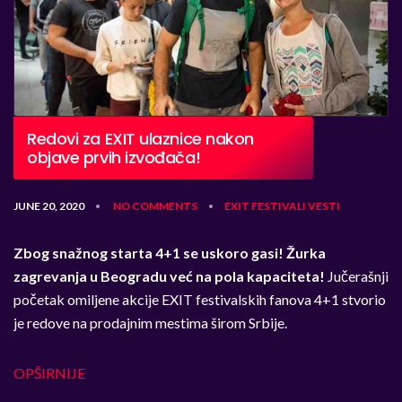
Redovi za EXIT ulaznice nakon
objave prvih izvođača!
JUNE 20, 2020
NO COMMENTS
EXIT
FESTIVALI
VESTI
•
•
Zbog snažnog starta 4+1 se uskoro gasi!
Žurka
zagrevanja u Beogradu već na pola kapaciteta!
Jučerašnji
početak omiljene akcije EXIT festivalskih fanova 4+1 stvorio
je redove na prodajnim mestima širom Srbije.
OPŠIRNIJE