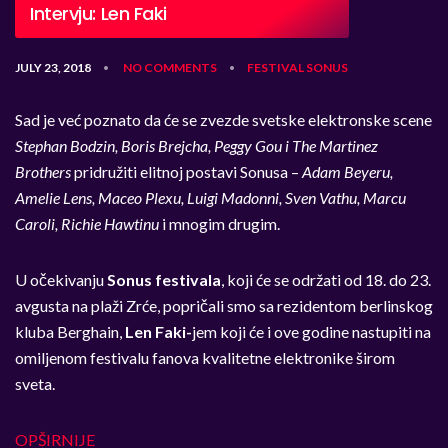
Intervju: Len Faki
JULY 23, 2018
NO COMMENTS
FESTIVAL
SONUS
•
•
Sad je već poznato da će se zvezde svetske elektronske scene
Stephan Bodzin, Boris Brejcha, Peggy Gou i The Martinez
Brothers
pridružiti elitnoj postavi Sonusa –
Adam Beyeru,
Amelie Lens, Maceo Plexu, Luigi Madonni, Sven Vathu, Marcu
Caroli, Richie Hawtinu
i mnogim drugim.
U očekivanju
Sonus festivala
, koji će se održati od 18. do 23.
avgusta na plaži Zrće, popričali smo sa rezidentom berlinskog
kluba Berghain,
Len Faki-
jem koji će i ove godine nastupiti na
omiljenom festivalu fanova kvalitetne elektronike širom
sveta.
OPŠIRNIJE