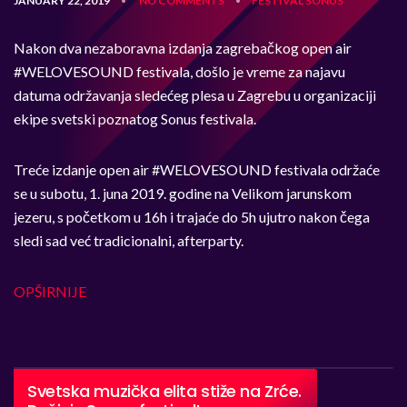
JANUARY 22, 2019
NO COMMENTS
FESTIVAL
SONUS
•
•
Nakon dva nezaboravna izdanja zagrebačkog open air
#WELOVESOUND festivala, došlo je vreme za najavu
datuma održavanja sledećeg plesa u Zagrebu u organizaciji
ekipe svetski poznatog Sonus festivala.
Treće izdanje open air #WELOVESOUND festivala održaće
se u subotu, 1. juna 2019. godine na Velikom jarunskom
jezeru, s početkom u 16h i trajaće do 5h ujutro nakon čega
sledi sad već tradicionalni, afterparty.
OPŠIRNIJE
Svetska muzička elita stiže na Zrće.