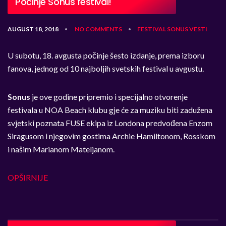
Počinje Sonus festival!
AUGUST 18, 2018
NO COMMENTS
FESTIVAL
SONUS
VESTI
•
•
U subotu, 18. avgusta počinje šesto izdanje, prema izboru
fanova, jednog od 10 najboljih svetskih festival u avgustu.
Sonus
je ove godine pripremio i specijalno otvorenje
festivala u NOA Beach klubu gje će za muziku biti zadužena
svjetski poznata FUSE ekipa iz Londona predvođena Enzom
Siragusom i njegovim gostima Archie Hamiltonom, Rosskom
i našim Marianom Mateljanom.
OPŠIRNIJE