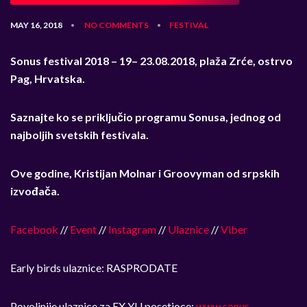
MAY 16, 2018
NO COMMENTS
FESTIVAL
•
•
Sonus festival 2018 – 19
– 23.08.2018, plaža Zrće, ostrvo
Pag, Hrvatska.
Saznajte ko se priključio programu Sonusa, jednog od
najboljih svetskih festivala.
Ove godine, Kristijan Molnar i Groovyman od srpskih
izvođača.
Facebook
//
Event
//
Instagram
//
Ulaznice
//
Viber
Early birds ulaznice: RASPRODATE
Povoljnije ulaznice za EX YU posetioce:
www.sonus-