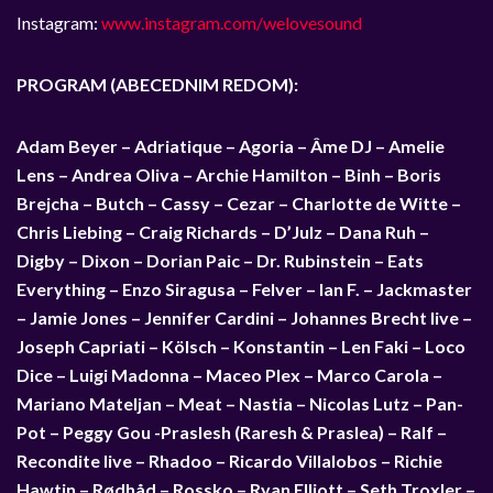
Instagram:
www.instagram.com/welovesound
PROGRAM (ABECEDNIM REDOM):
Adam Beyer – Adriatique – Agoria – Âme DJ – Amelie
Lens – Andrea Oliva – Archie Hamilton – Binh – Boris
Brejcha – Butch – Cassy – Cezar – Charlotte de Witte –
Chris Liebing – Craig Richards – D’Julz – Dana Ruh –
Digby – Dixon – Dorian Paic – Dr. Rubinstein – Eats
Everything – Enzo Siragusa – Felver – Ian F. – Jackmaster
– Jamie Jones – Jennifer Cardini – Johannes Brecht live –
Joseph Capriati – Kölsch – Konstantin – Len Faki – Loco
Dice – Luigi Madonna – Maceo Plex – Marco Carola –
Mariano Mateljan – Meat – Nastia – Nicolas Lutz – Pan-
Pot – Peggy Gou -Praslesh (Raresh & Praslea) – Ralf –
Recondite live – Rhadoo – Ricardo Villalobos – Richie
Hawtin – Rødhåd – Rossko – Ryan Elliott – Seth Troxler –