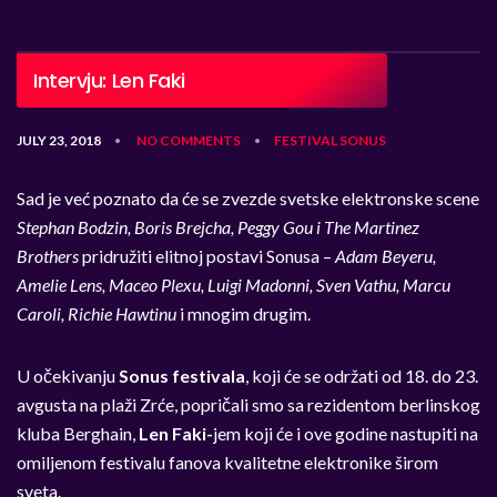
Intervju: Len Faki
JULY 23, 2018
NO COMMENTS
FESTIVAL
SONUS
•
•
Sad je već poznato da će se zvezde svetske elektronske scene
Stephan Bodzin, Boris Brejcha, Peggy Gou i The Martinez
Brothers
pridružiti elitnoj postavi Sonusa –
Adam Beyeru,
Amelie Lens, Maceo Plexu, Luigi Madonni, Sven Vathu, Marcu
Caroli, Richie Hawtinu
i mnogim drugim.
U očekivanju
Sonus festivala
, koji će se održati od 18. do 23.
avgusta na plaži Zrće, popričali smo sa rezidentom berlinskog
kluba Berghain,
Len Faki-
jem koji će i ove godine nastupiti na
omiljenom festivalu fanova kvalitetne elektronike širom
sveta.