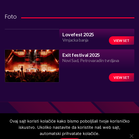
Foto
Lovefest 2025
Vrnjacka banja
VIEW SET
Exit festival 2025
Novi Sad, Petrovaradin tvrdjava
VIEW SET
Ovaj sajt koristi kolačiće kako bismo poboljšali tvoje korisničko
iskustvo. Ukoliko nastavite da koristite naš web sajt,
automatski prihvatate kolačiće.
Handmade in Serbia 15 years ago, while listening to the great