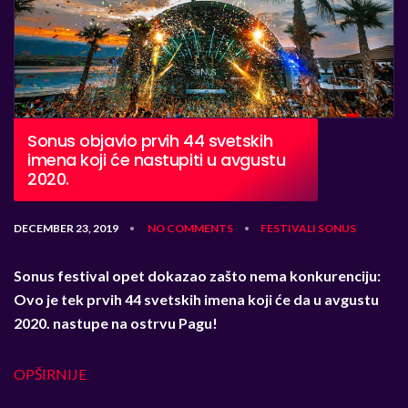
Sonus objavio prvih 44 svetskih
imena koji će nastupiti u avgustu
2020.
DECEMBER 23, 2019
NO COMMENTS
FESTIVALI
SONUS
•
•
Sonus festival opet dokazao zašto nema konkurenciju:
Ovo je tek prvih 44 svetskih imena koji će da u avgustu
2020. nastupe na ostrvu Pagu!
OPŠIRNIJE