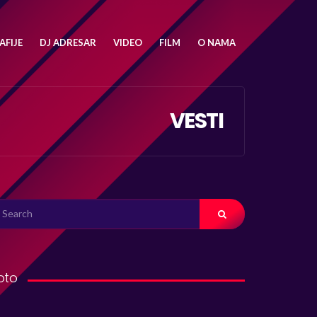
FIJE
DJ ADRESAR
VIDEO
FILM
O NAMA
VESTI
ARCH
R:
oto