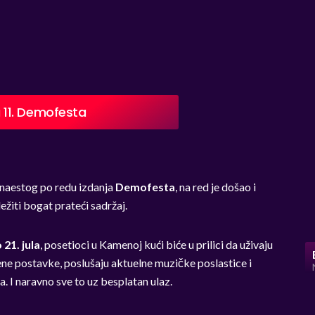
11. Demofesta
danaestog po redu izdanja
Demofesta
, na red je došao i
ežiti bogat prateći sadržaj.
 21. jula
, posetioci u Kamenoj kući biće u prilici da uživaju
ene postavke, poslušaju aktuelne muzičke poslastice i
. I naravno sve to uz besplatan ulaz.