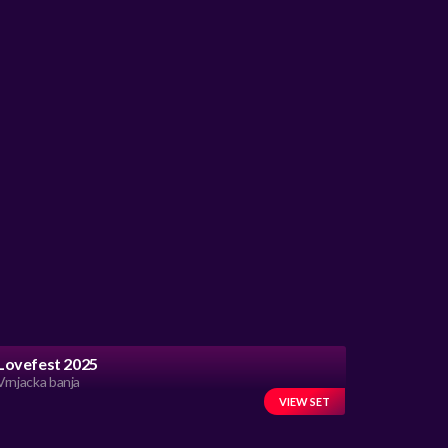
Lovefest 2025
Vrnjacka banja
VIEW SET