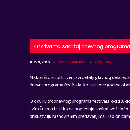
Otkrivamo sadržaj dnevnog programa 
JULY 3, 2018
NO COMMENTS
FESTIVAL
•
•
Nakon što su otkriveni svi detalji glavnog dela je
dnevni programa festivala, koji će i ove godine obel
U okviru trodnevnog programa festivala,
od 19. do
svim čulima te tako da pogledaju zanimljive izložb
prisustvuju raznovrsnim predavanjima i radionicama