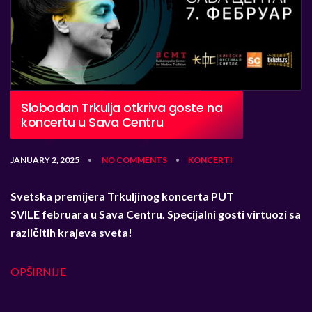
Slobodan Trkulja otkriva goste na
koncertu u Sava Centru
JANUARY 2, 2025
NO COMMENTS
KONCERTI
•
•
Svetska premijera Trkuljinog koncerta PUT
SVILE februara u Sava Centru. Specijalni gosti virtuozi sa
različitih krajeva sveta!
OPŠIRNIJE