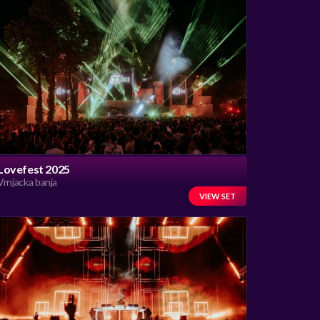
Lovefest 2025
Vrnjacka banja
VIEW SET