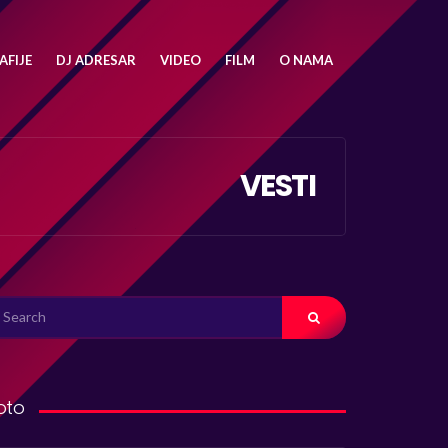
FIJE
DJ ADRESAR
VIDEO
FILM
O NAMA
VESTI
ARCH
R:
oto