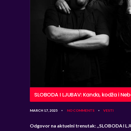
SLOBODA I LJUBAV: Kanda, kodža i Nebojš
MARCH 17, 2025
NO COMMENTS
VESTI
•
•
Odgovor na aktuelni trenutak: ,,SLOBODA I