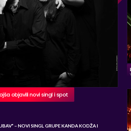
a objavili novi singl i spot
 LJUBAV” – NOVI SINGL GRUPE KANDA KODŽA I