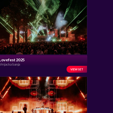
Lovefest 2025
Vrnjacka banja
VIEW SET