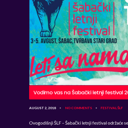
Vodimo vas na Šabački letnji festival 2
AUGUST 2, 2018
NO COMMENTS
FESTIVAL
ŠLF
•
•
Ovogodišnji ŠLF – Šabački letnji festival održaće s