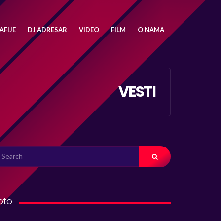
FIJE
DJ ADRESAR
VIDEO
FILM
O NAMA
VESTI
ARCH
R:
oto