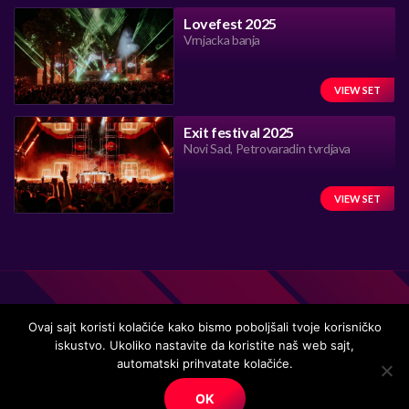
Lovefest 2025
Vrnjacka banja
VIEW SET
Exit festival 2025
Novi Sad, Petrovaradin tvrdjava
VIEW SET
Ovaj sajt koristi kolačiće kako bismo poboljšali tvoje korisničko
iskustvo. Ukoliko nastavite da koristite naš web sajt,
Handmade in Serbia 15 years ago, while listening to the great
automatski prihvatate kolačiće.
music.
OK
© Copyright. All right reserved.