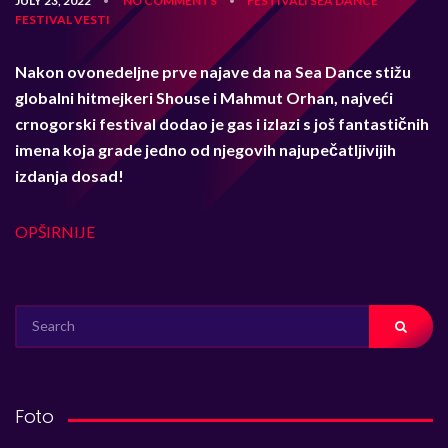
JULY 23, 2022
NO COMMENTS
FESTIVALI
SEA DANCE
•
•
FESTIVAL
VESTI
Nakon ovonedeljne prve najave da na Sea Dance stižu
globalni hitmejkeri Shouse i Mahmut Orhan, najveći
crnogorski festival dodao je gas i izlazi s još fantastičnih
imena koja grade jedno od njegovih najupečatljivijih
izdanja dosad!
OPŠIRNIJE
SEARCH
FOR:
Foto