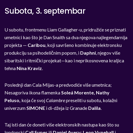
Subota, 3. septembar
U subotu, frontmenu Liam Gallagher-u, pridružiće se priznati
umetnici kao što je Dan Snaith sa dva njegova najlegendarnija
projekta —
Caribou
, koji savršeno kombinuje elektronsku
produkciju sa psihodeličnim popom, i
Daphni
, njegov više
sibaritski i ritmički projekat—kao i neprikosnovena kraljica
tehna
Nina Kraviz
.
Poslednji dan Cala Mijas-a predvodiće više umetnica;
Nesagoriva ikona flamenka
Soleá Morente, Nathy
Peluso,
koja će svoj
Calambre
preseliti u subotu, kolažni
univerzum
SIMONE
i di-džeja iz Granade
Dalila
.
Taj isti dan će doneti više elektronskih nastupa kao što su
londonski
Call Super
ili
Daniel Avery
;
Leon Vynehall
i