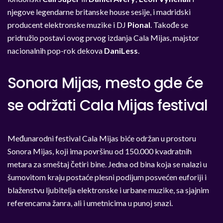
njegove legendarne britanske house sesije, i madridski
producent elektronske muzike i DJ
Pional
. Takođe se
pridružio postavi ovog prvog izdanja Cala Mijas, majstor
nacionalnih pop-rok dekova
DaniLess
.
Sonora Mijas, mesto gde će
se održati Cala Mijas festival
Međunarodni festival Cala Mijas biće održan u prostoru
Sonora Mijas, koji ima površinu od 150.000 kvadratnih
metara za smeštaj četiri bine. Jedna od bina koja se nalazi u
šumovitom kraju postaće plesni podijum posvećen euforiji i
blaženstvu ljubitelja elektronske i urbane muzike, sa sjajnim
referencama žanra, ali i umetnicima u punoj snazi.