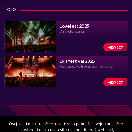
Foto
Lovefest 2025
Vrnjacka banja
VIEW SET
Exit festival 2025
Novi Sad, Petrovaradin tvrdjava
VIEW SET
Ovaj sajt koristi kolačiće kako bismo poboljšali tvoje korisničko
iskustvo. Ukoliko nastavite da koristite naš web sajt,