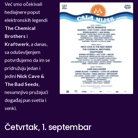
Već smo očekivali
hedlajnere poput
elektronskih legendi
The Chemical
Brothers
i
Kraftwerk
, a danas,
sa oduševljenjem
potvrđujemo da im se
pridružuju jedan i
jedini
Nick Cave &
The Bad Seeds
,
nesumnjivo pružajući
događaj pun svetla i
senki.
Četvrtak, 1. septembar