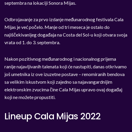
septembra na lokaciji Sonora Mijas.
Odbrojavanje za prvo izdanje međunarodnog festivala Cala
Mijas je već počelo. Manje od tri meseca je ostalo do
najiščekivanijeg događaja na Costa del Sol-u koji otvara svoja
vrata od 1. do 3. septembra.
Nakon pozitivnog međunarodnog i nacionalnog prijema
ranije najavljivanih talenata koji će nastupiti, danas otkrivamo
još umetnika iz ove izuzetne postave – renomiranih bendova
sa velikim iskustvom koji zajedno sa najavangardnijim
elektronskim zvucima čine Cala Mijas upravo ovaj događaj
koji ne možete propustiti.
Lineup Cala Mijas 2022