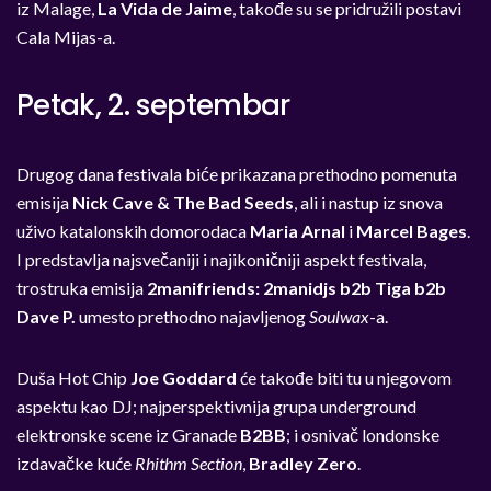
iz Malage,
La Vida de Jaime
, takođe su se pridružili postavi
Cala Mijas-a.
Petak, 2. septembar
Drugog dana festivala biće prikazana prethodno pomenuta
emisija
Nick Cave & The Bad Seeds
, ali i nastup iz snova
uživo katalonskih domorodaca
Maria Arnal
i
Marcel Bages
.
I predstavlja najsvečaniji i najikoničniji aspekt festivala,
trostruka emisija
2manifriends: 2manidjs b2b Tiga b2b
Dave P.
umesto prethodno najavljenog
Soulwax
-a.
Duša Hot Chip
Joe Goddard
će takođe biti tu u njegovom
aspektu kao DJ; najperspektivnija grupa underground
elektronske scene iz Granade
B2BB
; i osnivač londonske
izdavačke kuće
Rhithm Section
,
Bradley Zero
.