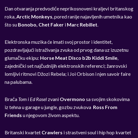
Dan otvaranja predvodiće neprikosnoveni kraljevi britanskog
roka,
Arctic Monkeys
, pored ranije najavljenih umetnika kao
što su
Bonobo, Chet Faker
i
Marc Rebillet
.
Elektronska muzika će imati svoj prostor i identitet,
pozdravljajući istraživanja zvuka od prvog dana uz izuzetnu
glumačku ekipu:
Horse Meat Disco b2b Kiddi Smile
,
zajednički set najčudnijih elektronskih referenci; žanrovski
lomljivi ritmovi Džozi Rebela; i Joi Orbison i njen savoir faire
na palubama.
Braća
Tom i Ed Rasel
zvani
Overmono
sa svojim skokovima
iz tehna u garage u jungle, gozbu zvukova
Ross From
Friends
u njegovom živom aspektu.
Britanski kvartet
Crawlers
i strastveni soul i hip hop kvartet