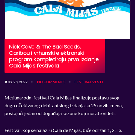
Nick Cave & The Bad Seeds,
Caribou i vrhunski elektronski
program kompletiraju prvo izdanje
Cala Mijas festivala
JULY 28, 2022
NO COMMENTS
FESTIVAL
VESTI
•
•
Međunarodni festival Cala Mijas finalizuje postavu svog
dugo očekivanog debitantskog izdanja sa 25 novih imena,
postajući jedan od događaja sezone koji morate videti.
Festival, koji se nalazi u Cala de Mijas, biće održan 1, 2. i 3.