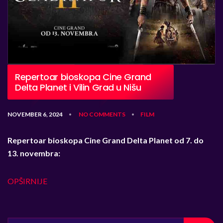
Repertoar bioskopa Cine Grand
Delta Planet i Vilin Grad u Nišu
NOVEMBER 6, 2024
NO COMMENTS
FILM
•
•
Repertoar bioskopa Cine Grand Delta Planet o
d 7. do
13. novembra:
OPŠIRNIJE
SEARCH