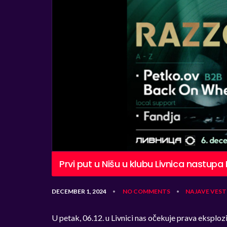
Prvi put u Nišu u klubu Livnica nastup
DECEMBER 1, 2024
NO COMMENTS
NAJAVE
VEST
•
•
U petak, 06.12. u Livnici nas očekuje prava eksplo