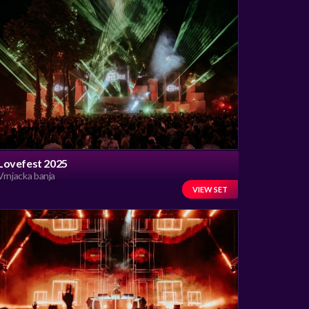
Lovefest 2025
Vrnjacka banja
VIEW SET