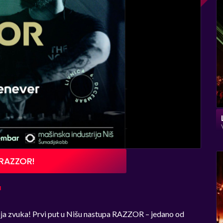
a RAZZOR!
I
zija zvuka! Prvi put u Nišu nastupa RAZZOR – jedano od