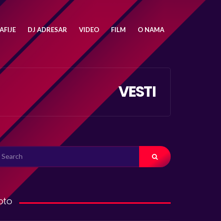
FIJE
DJ ADRESAR
VIDEO
FILM
O NAMA
VESTI
ARCH
R:
oto