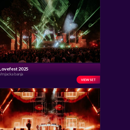
Lovefest 2025
Vrnjacka banja
VIEW SET