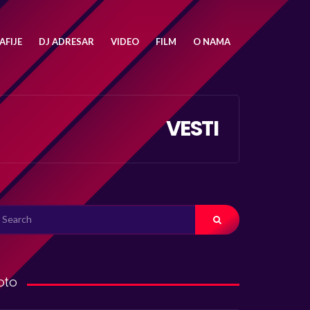
FIJE
DJ ADRESAR
VIDEO
FILM
O NAMA
VESTI
ARCH
R:
oto