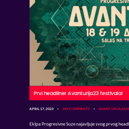
Prvi headliner Avanturija23 festivala!
APRIL 17, 2023
NO COMMENTS
AVANTURIJA23
V
•
•
Ekipa Progresivne Suze najavljuje svog prvog head