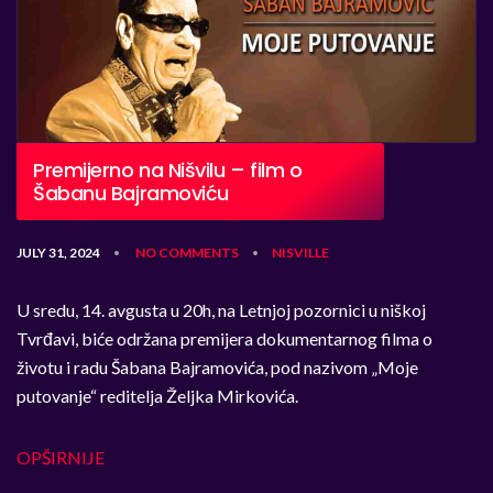
Premijerno na Nišvilu – film o
Šabanu Bajramoviću
JULY 31, 2024
NO COMMENTS
NISVILLE
•
•
U sredu, 14. avgusta u 20h, na Letnjoj pozornici u niškoj
Tvrđavi, biće održana premijera dokumentarnog filma o
životu i radu Šabana Bajramovića, pod nazivom „Moje
putovanje“ reditelja Željka Mirkovića.
OPŠIRNIJE