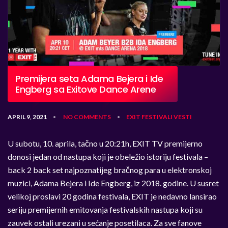
Premijera seta Adama Bejera i Ide
Engberg sa Exitove Dance Arene
APRIL 9, 2021
NO COMMENTS
EXIT
FESTIVALI
VESTI
•
•
U subotu, 10. aprila, tačno u 20:21h, EXIT TV premijerno
donosi jedan od nastupa koji je obeležio istoriju festivala –
back 2 back set najpoznatijeg bračnog para u elektronskoj
muzici, Adama Bejera i Ide Engberg, iz 2018. godine. U susret
velikoj proslavi 20 godina festivala, EXIT je nedavno lansirao
seriju premijernih emitovanja festivalskih nastupa koji su
zauvek ostali urezani u sećanje posetilaca. Za sve fanove