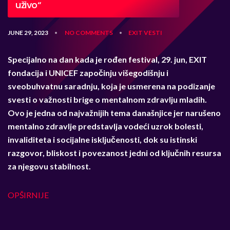
uživo“
JUNE 29, 2023
NO COMMENTS
EXIT
VESTI
•
•
Specijalno na dan kada je rođen festival, 29. jun, EXIT
fondacija i UNICEF započinju višegodišnju i
sveobuhvatnu saradnju, koja je usmerena na podizanje
svesti o važnosti brige o mentalnom zdravlju mladih.
Ovo je jedna od najvažnijih tema današnjice jer narušeno
mentalno zdravlje predstavlja vodeći uzrok bolesti,
invaliditeta i socijalne isključenosti, dok su istinski
razgovor, bliskost i povezanost jedni od ključnih resursa
za njegovu stabilnost.
OPŠIRNIJE