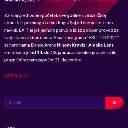
JANUARY 20, 2021
NO COMMENTS
EXIT
FESTIVALI
VESTI
•
•
Za kraj prethodne i početak ove godine, u prazničnoj
atmosferi po mnogo čemu drugačijoj od one na koji smo
navikli, EXIT je još jednom ponudio izlaz u dobar provod za
svoje fanove širom sveta. Finale programa “EXIT TO 2021”
sa heroinama Dance Arene
Ninom Kraviz
i
Amelie Lens
emitovano je
od 14. do 16. januara
i idealno je zaokružilo
praznični stream započet 31. decembra.
OPŠIRNIJE
SEARCH
FOR: