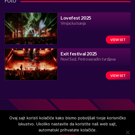
Foto
Lovefest 2025
Vrnjacka banja
VIEW SET
Exit festival 2025
Novi Sad, Petrovaradin tvrdjava
VIEW SET
Ovaj sajt koristi kolačiće kako bismo poboljšali tvoje korisničko
iskustvo. Ukoliko nastavite da koristite naš web sajt,
Handmade in Serbia 15 years ago, while listening to the great
automatski prihvatate kolačiće.