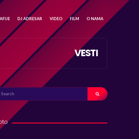
FIJE
DJ ADRESAR
VIDEO
FILM
O NAMA
VESTI
ARCH
R:
oto