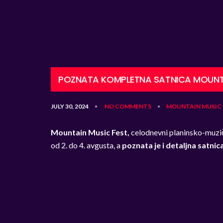
POZNATA KOMPLETNA SATNICA MOUNTA
JULY 30, 2024
NO COMMENTS
MOUNTAIN MUSIC 
•
•
Mountain Music Fest,
celodnevni planinsko-muzič
od 2. do 4. avgusta, a
poznata je i detaljna satnica