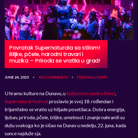
Povratak Supernaturala sa stilom!
Biljke, pčele, narodni travari i
muzika – Priroda se vratila u grad!
JUNE 24, 2025
NO COMMENTS
FESTIVALI
VESTI
•
•
U hramu kulture na Dunavu, u
kulturnom centru Silosi
,
Supernatural festival
proslavio je svoj 18. rođendan i
trijumfalno se vratio uz hiljade posetilaca. Dobra energija,
ljubav, priroda, pčele, biljke, umetnost i znanje nahranili su
dušu svakoga ko je sišao na Dunav u nedelju, 22. juna, kada
sunce najduže sja.