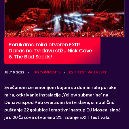
Porukama mira otvoren EXIT!
Danas na Tvrđavu stižu Nick Cave
& The Bad Seeds!
JULY 8, 2022
NO COMMENTS
EXIT
FESTIVALI
VESTI
•
•
Svečanom ceremonijom kojom su dominirale poruke
mira, otkrivanje instalacije „Yellow submarine“ na
Dunavu ispod Petrovaradinske tvrđave, simbolično
puštanje 22 golubice i emotivni nastup DJ Mosea, sinoć
je u 20 časova otvoreno 21. izdanje EXIT festivala.