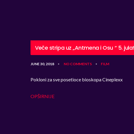
Veče stripa uz „Antmena i Osu “ 5. jula
JUNE 30, 2018
NO COMMENTS
FILM
•
•
Pokloni za sve posetioce bioskopa Cineplexx
OPŠIRNIJE