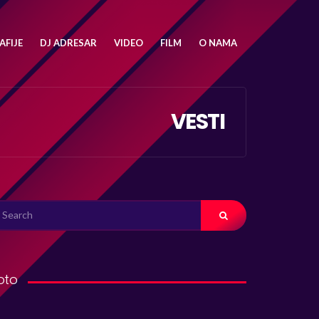
FIJE
DJ ADRESAR
VIDEO
FILM
O NAMA
VESTI
ARCH
R:
oto