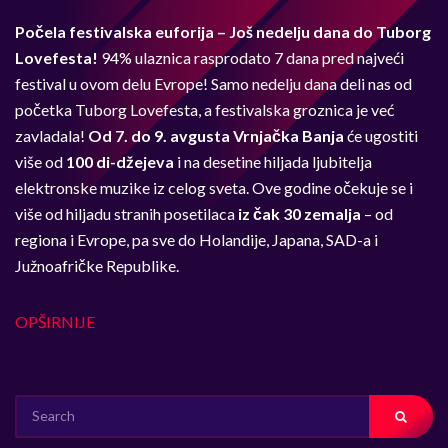
Počela festivalska euforija – Još nedelju dana do Tuborg
Lovefesta!
94% ulaznica rasprodato 7 dana pred najveći
festival u ovom delu Evrope!
Samo nedelju dana deli nas od
početka Tuborg Lovefesta, a festivalska groznica je već
zavladala!
Od 7. do 9. avgusta
Vrnjačka Banja
će ugostiti
više od
100 di-džejeva
i na desetine hiljada ljubitelja
elektronske muzike iz celog sveta. Ove godine očekuje se i
više od hiljadu stranih posetilaca
iz čak 30 zemalja
– od
regiona i Evrope, pa sve do Holandije, Japana, SAD-a i
Južnoafričke Republike.
OPŠIRNIJE
SEARCH
FOR: