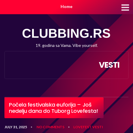
Home
19. godina sa Vama. Vibe yourself.
VESTI
Počela festivalska euforija – Još
nedelju dana do Tuborg Lovefesta!
JULY 31, 2025
NO COMMENTS
LOVEFEST
VESTI
•
•