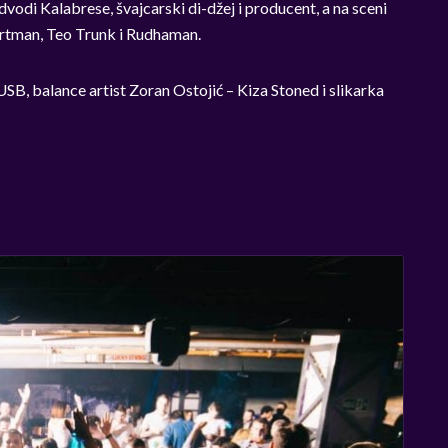
dvodi Kalabrese, švajcarski di-džej i producent, a na sceni
Portman, Teo Trunk i Rudhaman.
B, balance artist Zoran Ostojić – Kiza Stoned i slikarka