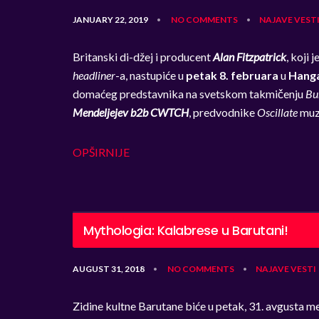
JANUARY 22, 2019
NO COMMENTS
NAJAVE
VEST
•
•
Britanski di-džej i producent
Alan Fitzpatrick
, koji
headliner
-a, nastupiće u
petak 8. februara
u
Hanga
domaćeg predstavnika na svetskom takmičenju
Bu
Mendeljejev b2b CWTCH
, predvodnike
Oscillate
muz
OPŠIRNIJE
Mythologia: Kalabrese u Barutani!
AUGUST 31, 2018
NO COMMENTS
NAJAVE
VESTI
•
•
Zidine kultne Barutane biće u petak, 31. avgusta m