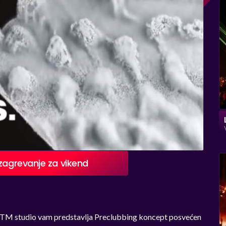
 zagrevanje za vikend
TM studio vam predstavlja Preclubbing koncept
posvećen