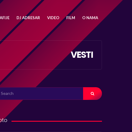
FIJE
DJ ADRESAR
VIDEO
FILM
O NAMA
VESTI
ARCH
R:
oto