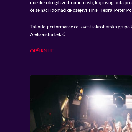
muzike i drugih vrsta umetnosti, koji ovog puta pre
će se naći i domaći di-džejevi Tinik, Tebra, Peter 
Takođe, performanse će izvesti akrobatska grupa US
Aleksandra Lekić.
OPŠIRNIJE