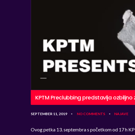
KPTM Preclubbing predstavlja ozbiljno
SEPTEMBER 11, 2019
NO COMMENTS
NAJAVE
•
•
Ovog petka 13. septembra s početkom od 17 h KP