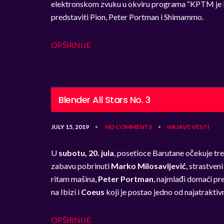
elektronskom zvuku u okviru programa “KPTM je R
predstaviti Pion, Peter Portman i Shimammo.
OPŠIRNIJE
Blender All Stars No. 3
JULY 15, 2019
NO COMMENTS
NAJAVE
VESTI
•
•
U
subotu, 20. jula
, posetioce Barutane očekuje tr
zabavu pobrinuti
Marko Milosavljević
, strastveni
ritam mašina,
Peter Portman
, najmlađi domaći p
na Ibizi i
Coeus
koji je postao jedno od najatraktivn
OPŠIRNIJE