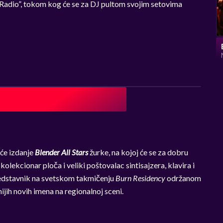
adio”, tokom kog će se za DJ pultom svojim setovima
eće izdanje
Blender All Stars
žurke, na kojoj će se za dobru
 kolekcionar ploča i veliki poštovalac sintisajzera, klavira i
redstavnik na svetskom takmičenju
Burn Residency
održanom
ijih novih imena na regionalnoj sceni.