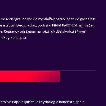
I
 je od andergraund
techno
izvođača postao jedan od globalnih
ru u Luci Beograd
, uz podršku
Pitera Portmana
najmlađeg
rn Residency
održanom na Ibizi i di-džej dvojca
Timmy
ičkog koncepta.
esto okupljanja ljubitelja Mythologia koncepta, spoja