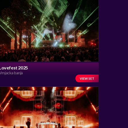
Lovefest 2025
Vrnjacka banja
VIEW SET