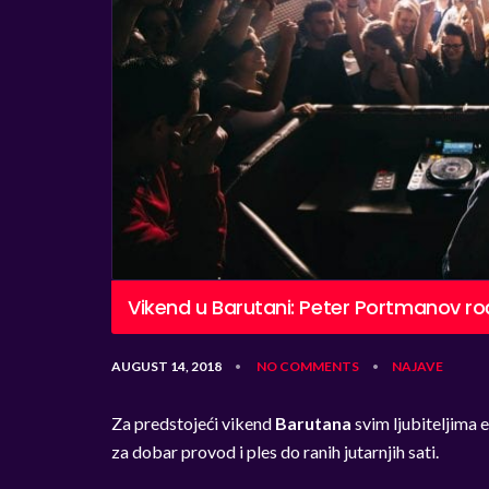
Vikend u Barutani: Peter Portmanov r
AUGUST 14, 2018
NO COMMENTS
NAJAVE
•
•
Za predstojeći vikend
Barutana
svim ljubiteljima
za dobar provod i ples do ranih jutarnjih sati.