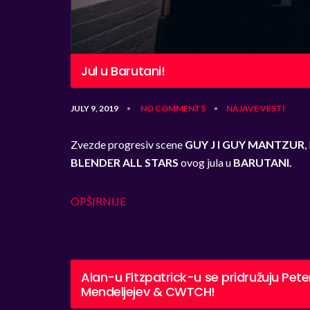
Jul u Barutani!
JULY 9, 2019
NO COMMENTS
NAJAVE
VESTI
•
•
Zvezde progresiv scene
GUY J I GUY MANTZUR
,
BLENDER ALL STARS
ovog jula u
BARUTANI.
OPŠIRNIJE
Alan-u Fitzpatrick-u se pridružuju Pe
Mendeljejev & CWTCH!