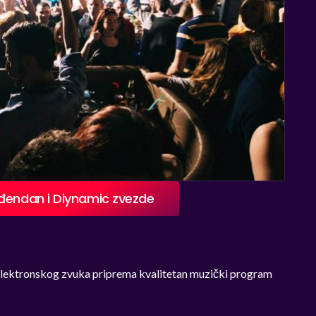
ođendan i Diynamic zvezde
 elektronskog zvuka priprema kvalitetan muzički program