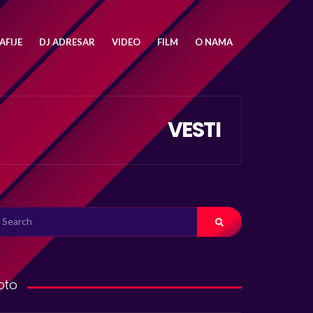
FIJE
DJ ADRESAR
VIDEO
FILM
O NAMA
VESTI
ARCH
R:
oto