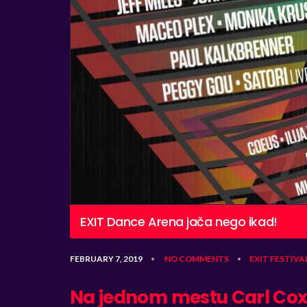
EXIT Dance Arena jača nego ikad!
FEBRUARY 7, 2019
NO COMMENTS
EXIT
FESTIVA
•
•
Na jednom mestu Carl Cox, 