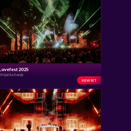
Lovefest 2025
Vrnjacka banja
VIEW SET