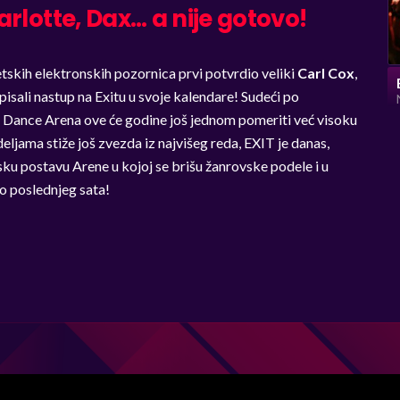
rlotte, Dax… a nije gotovo!
etskih elektronskih pozornica prvi potvrdio veliki
Carl Cox
,
upisali nastup na Exitu u svoje kalendare! Sudeći po
s Dance Arena ove će godine još jednom pomeriti već visoku
eljama stiže još zvezda iz najvišeg reda, EXIT je danas,
jsku postavu Arene u kojoj se brišu žanrovske podele i u
o poslednjeg sata!