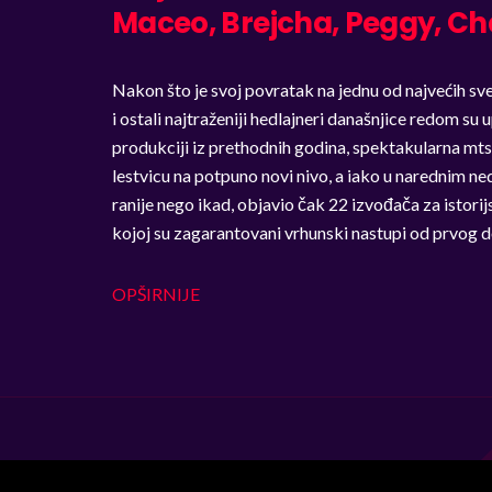
Maceo, Brejcha, Peggy, Cha
Nakon što je svoj povratak na jednu od najvećih sv
i ostali najtraženiji hedlajneri današnjice redom su 
produkciji iz prethodnih godina, spektakularna mt
lestvicu na potpuno novi nivo, a iako u narednim ned
ranije nego ikad, objavio čak 22 izvođača za istori
kojoj su zagarantovani vrhunski nastupi od prvog d
OPŠIRNIJE