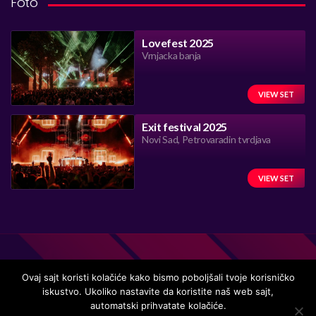
Foto
Lovefest 2025
Vrnjacka banja
VIEW SET
Exit festival 2025
Novi Sad, Petrovaradin tvrdjava
VIEW SET
Ovaj sajt koristi kolačiće kako bismo poboljšali tvoje korisničko
iskustvo. Ukoliko nastavite da koristite naš web sajt,
Handmade in Serbia 15 years ago, while listening to the great
automatski prihvatate kolačiće.