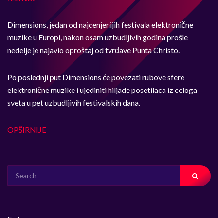
Dimensions, jedan od najcenjenijih festivala elektronične
muzike u Europi, nakon osam uzbudljivih godina prošle
nedelje je najavio oproštaj od tvrđave Punta Christo.
Po poslednji put Dimensions će povezati rubove sfere
elektronične muzike i ujediniti hiljade posetilaca iz celoga
sveta u pet uzbudljivih festivalskih dana.
OPŠIRNIJE
SEARCH
FOR: