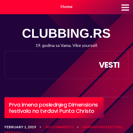
Home
19. godina sa Vama. Vibe yourself.
VESTI
Prva imena poslednjeg Dimensions
festivala na tvrđavi Punta Christo
FEBRUARY 1, 2019
NO COMMENTS
DIMENSIONS FESTIVAL
•
•
FESTIVALI