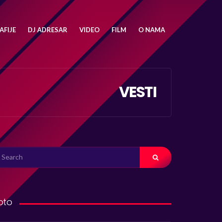
FIJE
DJ ADRESAR
VIDEO
FILM
O NAMA
VESTI
ARCH
R:
oto