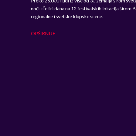
Preko 25.000 ljudi iz više od 30 zemalja širom sveta 
noći i četiri dana na 12 festivalskih lokacija šir
regionalne i svetske klupske scene.
OPŠIRNIJE