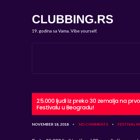
19. godina sa Vama. Vibe yourself.
25.000 ljudi iz preko 30 zemalja na pr
Festivalu u Beogradu!
NOVEMBER 18, 2018
NO COMMENTS
FESTIVAL
N
•
•