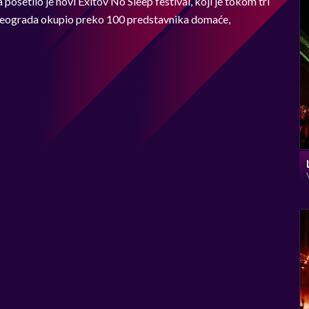
posetilo je novi Exitov No Sleep festival, koji je tokom tri
om Beograda okupio preko 100 predstavnika domaće,