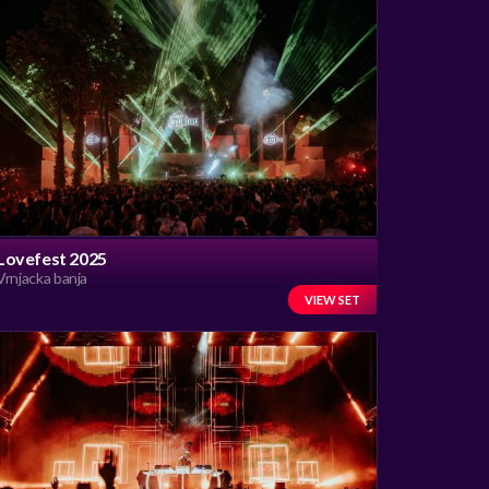
Lovefest 2025
Vrnjacka banja
VIEW SET