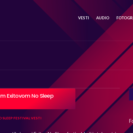
VESTI
AUDIO
FOTOGRA
SE
vom Exitovom No Sleep
FO
O SLEEP FESTIVAL
VESTI
F